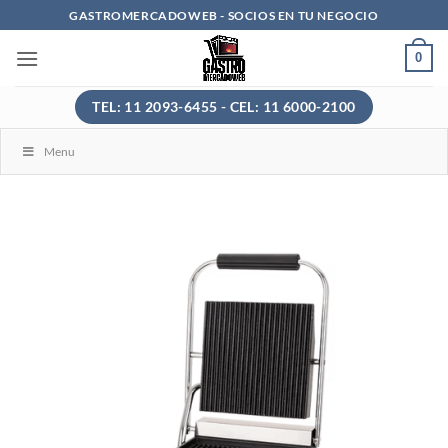
Saltar
GASTROMERCADOWEB - SOCIOS EN TU NEGOCIO
al
0
contenido
TEL: 11 2093-6455 - CEL: 11 6000-2100
Menu