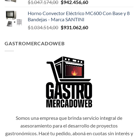
El
El
$
1.047.174,00
$
942.456,60
$1.047.498,00.
$942.748,20.
precio
precio
Horno Convector Eléctrico MC600 Con Base y 8
original
actual
Bandejas - Marca SANTINI
era:
es:
El
El
$
1.034.514,00
$
931.062,60
$1.047.174,00.
$942.456,60.
precio
precio
original
actual
GASTROMERCADOWEB
era:
es:
$1.034.514,00.
$931.062,60.
Somos una empresa que brinda servicio integral de
asesoramiento para el desarrollo de proyectos
gastronómicos. Hacé tu pedido, aboná en cuotas sin interés y