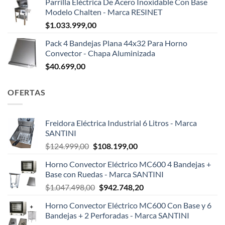
Parrilla Eléctrica De Acero Inoxidable Con Base
Modelo Chalten - Marca RESINET
$
1.033.999,00
Pack 4 Bandejas Plana 44x32 Para Horno
Convector - Chapa Aluminizada
$
40.699,00
OFERTAS
Freidora Eléctrica Industrial 6 Litros - Marca
SANTINI
El
El
$
124.999,00
$
108.199,00
precio
precio
Horno Convector Eléctrico MC600 4 Bandejas +
original
actual
Base con Ruedas - Marca SANTINI
era:
es:
El
El
$
1.047.498,00
$
942.748,20
$124.999,00.
$108.199,00.
precio
precio
Horno Convector Eléctrico MC600 Con Base y 6
original
actual
Bandejas + 2 Perforadas - Marca SANTINI
era:
es: