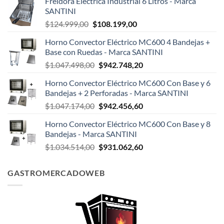
Freidora Eléctrica Industrial 6 Litros - Marca
SANTINI
El
El
$
124.999,00
$
108.199,00
precio
precio
Horno Convector Eléctrico MC600 4 Bandejas +
original
actual
Base con Ruedas - Marca SANTINI
era:
es:
El
El
$
1.047.498,00
$
942.748,20
$124.999,00.
$108.199,00.
precio
precio
Horno Convector Eléctrico MC600 Con Base y 6
original
actual
Bandejas + 2 Perforadas - Marca SANTINI
era:
es:
El
El
$
1.047.174,00
$
942.456,60
$1.047.498,00.
$942.748,20.
precio
precio
Horno Convector Eléctrico MC600 Con Base y 8
original
actual
Bandejas - Marca SANTINI
era:
es:
El
El
$
1.034.514,00
$
931.062,60
$1.047.174,00.
$942.456,60.
precio
precio
original
actual
GASTROMERCADOWEB
era:
es:
$1.034.514,00.
$931.062,60.