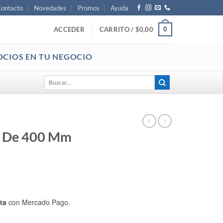
ontacto
Novedades
Promos
Ayuda
0
ACCEDER
CARRITO /
$
0,00
OCIOS EN TU NEGOCIO
Buscar
por:
l De 400 Mm
ta
con Mercado Pago.
rca RD cantidad