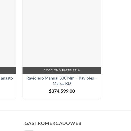
COCCIÓN Y PASTELERÍA
C
Canasto
Raviolero Manual 300 Mm – Ravioles –
Plancha L
Marca RD
a G
$
374.599,00
GASTROMERCADOWEB