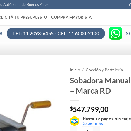
ad Autónoma de Buenos Aires
C
OLICITÁ TU PRESUPUESTO
COMPRA MAYORISTA
B
S
TEL: 11 2093-6455 - CEL: 11 6000-2100
Inicio
/
Cocción y Pastelería
Sobadora Manua
– Marca RD
547.799,00
$
Hasta 12 pagos sin tarje
Saber más
Sobadora Manual De 400 Mm - Ma