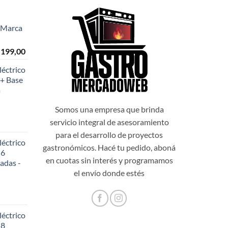
- Marca
El
.199,00
o
precio
éctrico
al
actual
+ Base
es:
a
999,00.
$108.199,00.
Somos una empresa que brinda
servicio integral de asesoramiento
para el desarrollo de proyectos
éctrico
gastronómicos. Hacé tu pedido, aboná
 6
en cuotas sin interés y programamos
adas -
48,20.
el envío donde estés
éctrico
 8