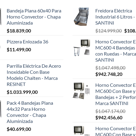
Bandeja Plana 60x40 Para
Freidora Eléctrica
Horno Convector - Chapa
Industrial 6 Litros 
Aluminizada
SANTINI
El
$
18.839,00
$
124.999,00
$
108
preci
Pizzera Enlozada 36
Horno Convector El
origin
MC600 4 Bandejas 
$
11.499,00
era:
con Ruedas - Marc
$124.
SANTINI
Parrilla Eléctrica De Acero
$
1.047.498,00
Inoxidable Con Base
El
El
$
942.748,20
Modelo Chalten - Marca
precio
precio
RESINET
Horno Convector El
original
actual
MC600 Con Base y
$
1.033.999,00
era:
es:
Bandejas + 2 Perfor
$1.047.498,00.
$942.7
Pack 4 Bandejas Plana
Marca SANTINI
44x32 Para Horno
$
1.047.174,00
Convector - Chapa
El
El
$
942.456,60
Aluminizada
precio
precio
Horno Convector El
$
40.699,00
original
actual
MC600 Con Base y