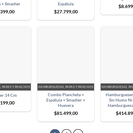
a + Smasher
Espátula
$
8.699
.399,00
$
27.799,00
 PAPAS Y PANCHOS
HAMBURGUESAS, PAPAS Y PANCHOS
HAMBURGUESAS, PA
Combo Plancheta +
Hamburguesera
er 14 Cm
Espátula + Smasher +
Sin Humo Ni 
.199,00
Huevera
Hamburgues
$
81.499,00
$
414.89