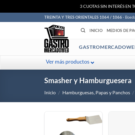
3 CUOTAS SIN INTERÉS EN 
Saltar
TREINTA Y TRES ORIENTALES 1064 / 1066
· Boed
al
INICIO
MEDIOS DE P
contenido
GASTROMERCADOWE
Ver más productos
Smasher y Hamburguesera
Inicio
/
Hamburguesas, Papas y Panchos
/