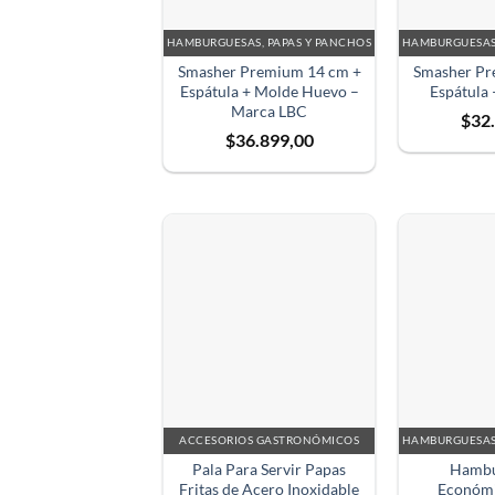
HAMBURGUESAS, PAPAS Y PANCHOS
HAMBURGUESAS,
Smasher Premium 14 cm +
Smasher Pr
Espátula + Molde Huevo –
Espátula
Marca LBC
$
32
$
36.899,00
ACCESORIOS GASTRONÓMICOS
HAMBURGUESAS,
Pala Para Servir Papas
Hambu
Fritas de Acero Inoxidable
Económi