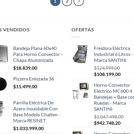
1
2
S VENDIDOS
OFERTAS
Bandeja Plana 60x40
Freidora Eléctrica
Para Horno Convector -
Industrial 6 Litros -
Chapa Aluminizada
Marca SANTINI
$
18.839,00
$
124.999,00
El
El
$
108.199,00
Pizzera Enlozada 36
precio
precio
Horno Convector
$
11.499,00
original
actual
Eléctrico MC600 4
era:
es:
Bandejas + Base co
$124.999,00.
$108.1
Parrilla Eléctrica De
Ruedas - Marca
Acero Inoxidable Con
SANTINI
Base Modelo Chalten -
$
1.047.498,00
Marca RESINET
El
El
$
942.748,20
$
1.033.999,00
precio
precio
Horno Convector