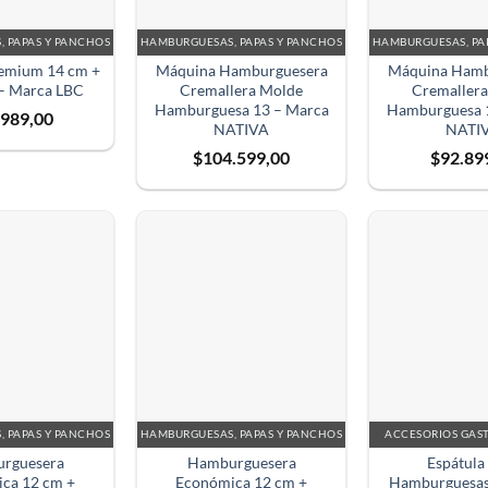
 PAPAS Y PANCHOS
HAMBURGUESAS, PAPAS Y PANCHOS
HAMBURGUESAS, PA
emium 14 cm +
Máquina Hamburguesera
Máquina Hamb
 – Marca LBC
Cremallera Molde
Cremaller
Hamburguesa 13 – Marca
Hamburguesa 
.989,00
NATIVA
NATI
$
104.599,00
$
92.89
 PAPAS Y PANCHOS
HAMBURGUESAS, PAPAS Y PANCHOS
ACCESORIOS GA
rguesera
Hamburguesera
Espátula
ca 12 cm +
Económica 12 cm +
Hamburguesas