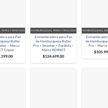
 PAPAS Y PANCHOS
HAMBURGUESAS, PAPAS Y PANCHOS
HAMBURGUESAS, PA
dora para Pan
Enmantecadora para Pan
Enmantecador
guesa Butter
de Hamburguesa Butter
de Hamburgues
sher – Marca
Pro + Smasher + Espátula –
Pro – Marca
ET Copiar
Marca RESINET
$
105.99
.199,00
$
124.699,00