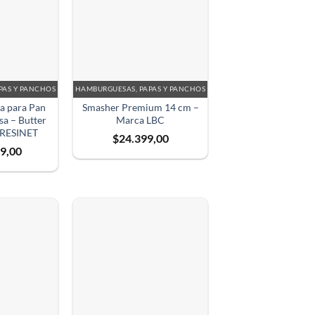
PAS Y PANCHOS
HAMBURGUESAS, PAPAS Y PANCHOS
a para Pan
Smasher Premium 14 cm –
a – Butter
Marca LBC
 RESINET
$
24.399,00
9,00