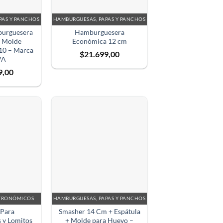
PAS Y PANCHOS
HAMBURGUESAS, PAPAS Y PANCHOS
urguesera
Hamburguesera
a Molde
Económica 12 cm
10 – Marca
$
21.699,00
VA
9,00
STRONÓMICOS
HAMBURGUESAS, PAPAS Y PANCHOS
✕
 Para
Smasher 14 Cm + Espátula
 y Lomitos
+ Molde para Huevo –