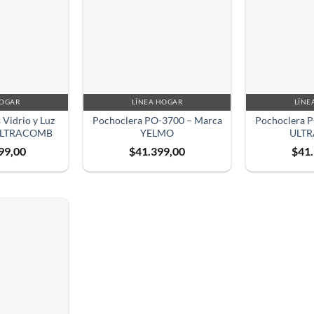
HOGAR
LÍNEA HOGAR
LÍNE
 Vidrio y Luz
Pochoclera PO-3700 – Marca
Pochoclera 
 ULTRACOMB
YELMO
ULT
99,00
$
41.399,00
$
41