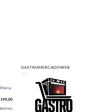
✕
GASTROMERCADOWEB
- Marca
El
.199,00
o
precio
éctrico
al
actual