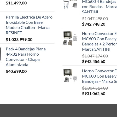
MC600 4 Bandejas 
$
11.499,00
era:
con Ruedas - Marc
$124.
SANTINI
Parrilla Eléctrica De Acero
$
1.047.498,00
Inoxidable Con Base
El
El
$
942.748,20
Modelo Chalten - Marca
precio
precio
RESINET
Horno Convector El
original
actual
MC600 Con Base y
$
1.033.999,00
era:
es:
Bandejas + 2 Perfor
$1.047.498,00.
$942.7
Pack 4 Bandejas Plana
Marca SANTINI
44x32 Para Horno
$
1.047.174,00
Convector - Chapa
El
El
$
942.456,60
Aluminizada
precio
precio
Horno Convector El
$
40.699,00
original
actual
MC600 Con Base y
era:
es:
Bandejas - Marca 
$1.047.174,00.
$942.4
$
1.034.514,00
El
El
$
931.062,60
precio
precio
original
actual
era:
es:
$1.034.514,00.
$931.0