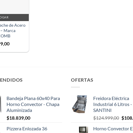
HOGAR
eche de Acero
 – Marca
COMB
99,00
VENDIDOS
OFERTAS
Bandeja Plana 60x40 Para
Freidora Eléctrica
Horno Convector - Chapa
Industrial 6 Litros 
Aluminizada
SANTINI
El
$
18.839,00
$
124.999,00
$
108
preci
Pizzera Enlozada 36
Horno Convector El
origin