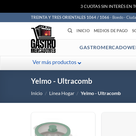
3 CUOTAS SIN INTERÉS EN 
Saltar
TREINTA Y TRES ORIENTALES 1064 / 1066
· Boedo · Ciud
al
INICIO
MEDIOS DE PAGO
S
contenido
GASTROMERCADOWE
Ver más productos
Yelmo - Ultracomb
Inicio
/
Línea Hogar
/
Yelmo - Ultracomb