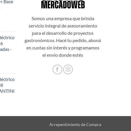
+ Base
es:
a
999,00.
$108.199,00.
Somos una empresa que brinda
servicio integral de asesoramiento
para el desarrollo de proyectos
éctrico
gastronómicos. Hacé tu pedido, aboná
 6
en cuotas sin interés y programamos
adas -
48,20.
el envío donde estés
éctrico
 8
SANTINI
56,60.
Arrepentimiento de Compra
62,60.