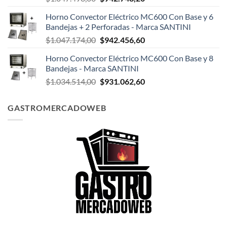
precio
precio
Horno Convector Eléctrico MC600 Con Base y 6
original
actual
Bandejas + 2 Perforadas - Marca SANTINI
era:
es:
El
El
$
1.047.174,00
$
942.456,60
$1.047.498,00.
$942.748,20.
precio
precio
Horno Convector Eléctrico MC600 Con Base y 8
original
actual
Bandejas - Marca SANTINI
era:
es:
El
El
$
1.034.514,00
$
931.062,60
$1.047.174,00.
$942.456,60.
precio
precio
original
actual
GASTROMERCADOWEB
era:
es:
$1.034.514,00.
$931.062,60.