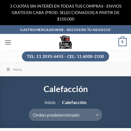
3 CUOTAS SIN INTERÉS EN TODAS TUS COMPRAS - ENVIOS
GRATIS EN CABA (PROD. SELECCIONADOS) A PARTIR DE
$150.000
Saltar
GASTROMERCADOWEB - SOCIOS EN TU NEGOCIO
al
0
contenido
TEL: 11 2093-6455 - CEL: 11 6000-2100
Menu
Calefacción
Inicio
/
Calefacción