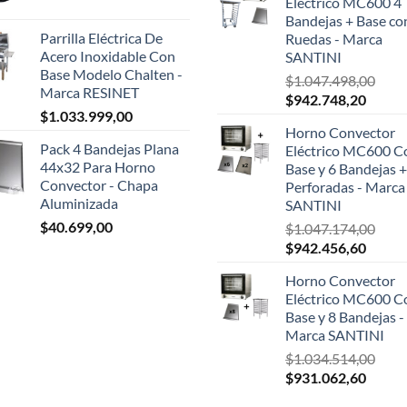
Eléctrico MC600 4
era:
es:
Bandejas + Base co
$124.999,00.
$108.1
Parrilla Eléctrica De
Ruedas - Marca
Acero Inoxidable Con
SANTINI
Base Modelo Chalten -
$
1.047.498,00
Marca RESINET
El
El
$
942.748,20
$
1.033.999,00
precio
precio
Horno Convector
original
actual
Pack 4 Bandejas Plana
Eléctrico MC600 C
era:
es:
44x32 Para Horno
Base y 6 Bandejas +
$1.047.498,00.
$942.7
Convector - Chapa
Perforadas - Marca
Aluminizada
SANTINI
$
40.699,00
$
1.047.174,00
El
El
$
942.456,60
precio
precio
Horno Convector
original
actual
Eléctrico MC600 C
era:
es:
Base y 8 Bandejas -
$1.047.174,00.
$942.4
Marca SANTINI
$
1.034.514,00
El
El
$
931.062,60
precio
precio