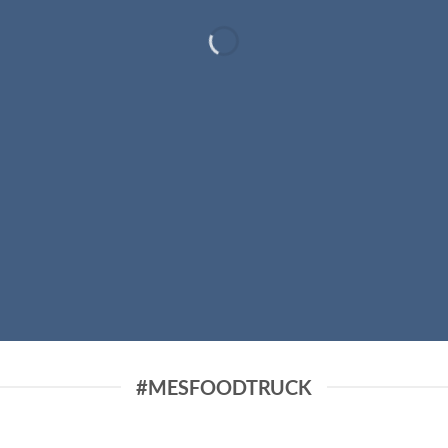
Este verano…
esFoodTr
#MESFOODTRUCK