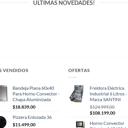
ULTIMAS NOVEDADES!
S VENDIDOS
OFERTAS
Bandeja Plana 60x40
Freidora Eléctrica
Para Horno Convector -
Industrial 6 Litros -
Chapa Aluminizada
Marca SANTINI
$
18.839,00
$
124.999,00
El
El
$
108.199,00
Pizzera Enlozada 36
precio
precio
Horno Convector
$
11.499,00
original
actual