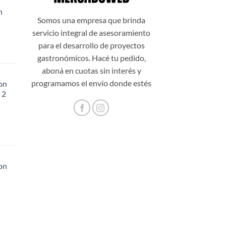
n
99,00.
Somos una empresa que brinda
servicio integral de asesoramiento
para el desarrollo de proyectos
gastronómicos. Hacé tu pedido,
aboná en cuotas sin interés y
programamos el envío donde estés
on
 2
48,20.
on
56,60.