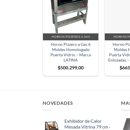
HORNOS PIZZEROS A GAS
HORNOS PI
Horno Pizzero a Gas 6
Horno Piz
Moldes Homologado
Moldes 
Puerta Vidrio – Marca
Puerta Vidr
LATINA
Enlozadas 
$
500.299,00
$
665
NOVEDADES
MA
Exhibidor de Calor
Mesada Vitrina 79 cm -