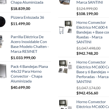
Chapa Aluminizada
Marca SANTINI
$
18.839,00
$
124.999,00
El
El
$
108.199,00
Pizzera Enlozada 36
precio
precio
Horno Convector
$
11.499,00
original
actual
Eléctrico MC600 4
era:
es:
Bandejas + Base co
$124.999,00.
$108.1
Parrilla Eléctrica De
Ruedas - Marca
Acero Inoxidable Con
SANTINI
Base Modelo Chalten -
$
1.047.498,00
Marca RESINET
El
El
$
942.748,20
$
1.033.999,00
precio
precio
Horno Convector
original
actual
Pack 4 Bandejas Plana
Eléctrico MC600 C
era:
es:
44x32 Para Horno
Base y 6 Bandejas +
$1.047.498,00.
$942.7
Convector - Chapa
Perforadas - Marca
Aluminizada
SANTINI
$
40.699,00
$
1.047.174,00
El
El
$
942.456,60
precio
precio
Horno Convector
original
actual
Eléctrico MC600 C
era:
es: