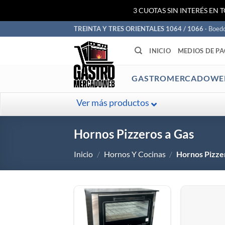
3 CUOTAS SIN INTERÉS EN 
Saltar
TREINTA Y TRES ORIENTALES 1064 / 1066
· Boed
al
INICIO
MEDIOS DE P
contenido
GASTROMERCADOWE
Ver más productos
Hornos Pizzeros a Gas
Inicio
/
Hornos Y Cocinas
/
Hornos Pizze