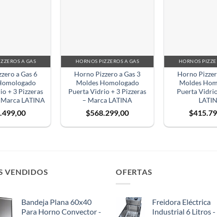
ZZEROS A GAS
HORNOS PIZZEROS A GAS
HORNOS PIZZE
zero a Gas 6
Horno Pizzero a Gas 3
Horno Pizzer
Homologado
Moldes Homologado
Moldes Hom
io + 3 Pizzeras
Puerta Vidrio + 3 Pizzeras
Puerta Vidri
– Marca LATINA
– Marca LATINA
LATI
.499,00
$
568.299,00
$
415.79
S VENDIDOS
OFERTAS
Bandeja Plana 60x40
Freidora Eléctrica
Para Horno Convector -
Industrial 6 Litros -