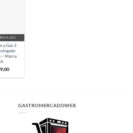
ROS A GAS
o a Gas 3
ologado
o – Marca
NA
9,00
✕
GASTROMERCADOWEB