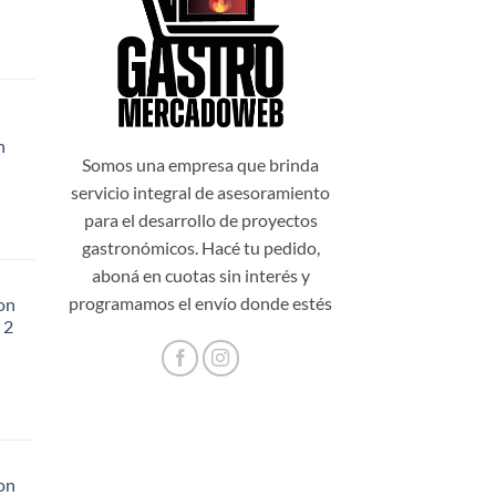
n
99,00.
Somos una empresa que brinda
servicio integral de asesoramiento
para el desarrollo de proyectos
gastronómicos. Hacé tu pedido,
aboná en cuotas sin interés y
programamos el envío donde estés
on
 2
48,20.
on