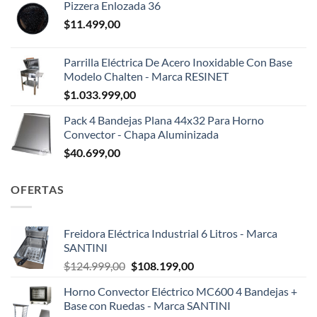
Pizzera Enlozada 36
$
11.499,00
Parrilla Eléctrica De Acero Inoxidable Con Base
Modelo Chalten - Marca RESINET
$
1.033.999,00
Pack 4 Bandejas Plana 44x32 Para Horno
Convector - Chapa Aluminizada
$
40.699,00
OFERTAS
Freidora Eléctrica Industrial 6 Litros - Marca
SANTINI
El
El
$
124.999,00
$
108.199,00
precio
precio
Horno Convector Eléctrico MC600 4 Bandejas +
original
actual
Base con Ruedas - Marca SANTINI
era:
es: