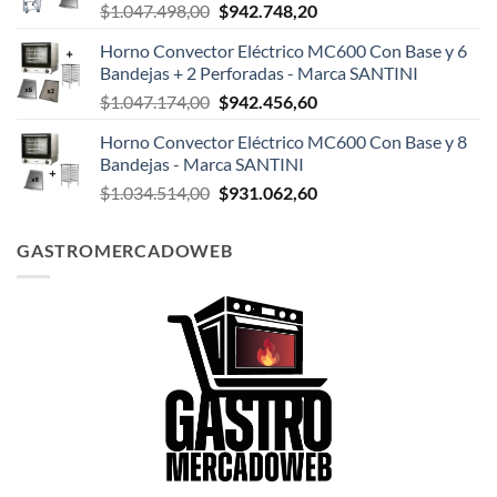
El
El
$
1.047.498,00
$
942.748,20
$124.999,00.
$108.199,00.
precio
precio
Horno Convector Eléctrico MC600 Con Base y 6
original
actual
Bandejas + 2 Perforadas - Marca SANTINI
era:
es:
El
El
$
1.047.174,00
$
942.456,60
$1.047.498,00.
$942.748,20.
precio
precio
Horno Convector Eléctrico MC600 Con Base y 8
original
actual
Bandejas - Marca SANTINI
era:
es:
El
El
$
1.034.514,00
$
931.062,60
$1.047.174,00.
$942.456,60.
precio
precio
original
actual
GASTROMERCADOWEB
era:
es:
$1.034.514,00.
$931.062,60.