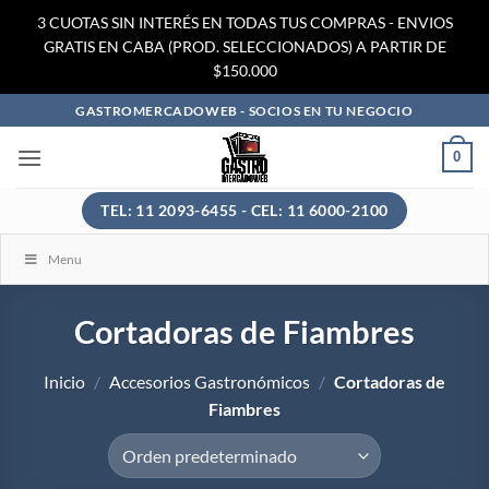
3 CUOTAS SIN INTERÉS EN TODAS TUS COMPRAS - ENVIOS
GRATIS EN CABA (PROD. SELECCIONADOS) A PARTIR DE
$150.000
Saltar
GASTROMERCADOWEB - SOCIOS EN TU NEGOCIO
al
0
contenido
TEL: 11 2093-6455 - CEL: 11 6000-2100
Menu
Cortadoras de Fiambres
Inicio
/
Accesorios Gastronómicos
/
Cortadoras de
Fiambres