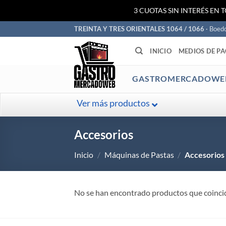
3 CUOTAS SIN INTERÉS EN 
Saltar
TREINTA Y TRES ORIENTALES 1064 / 1066
· Boed
al
INICIO
MEDIOS DE P
contenido
GASTROMERCADOWE
Ver más productos
Accesorios
Inicio
/
Máquinas de Pastas
/
Accesorios
No se han encontrado productos que coincid