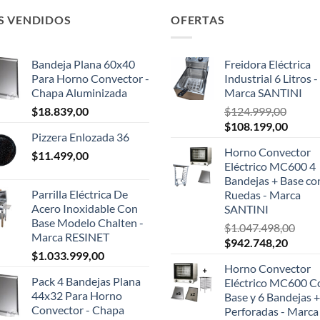
S VENDIDOS
OFERTAS
Bandeja Plana 60x40
Freidora Eléctrica
Para Horno Convector -
Industrial 6 Litros -
Chapa Aluminizada
Marca SANTINI
$
18.839,00
$
124.999,00
El
El
$
108.199,00
Pizzera Enlozada 36
precio
precio
Horno Convector
$
11.499,00
original
actual
Eléctrico MC600 4
era:
es:
Bandejas + Base co
$124.999,00.
$108.1
Parrilla Eléctrica De
Ruedas - Marca
Acero Inoxidable Con
SANTINI
Base Modelo Chalten -
$
1.047.498,00
Marca RESINET
El
El
$
942.748,20
$
1.033.999,00
precio
precio
Horno Convector
original
actual
Pack 4 Bandejas Plana
Eléctrico MC600 C
era:
es:
44x32 Para Horno
Base y 6 Bandejas +
$1.047.498,00.
$942.7
Convector - Chapa
Perforadas - Marca