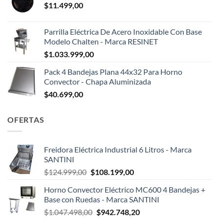
$
11.499,00
Parrilla Eléctrica De Acero Inoxidable Con Base
Modelo Chalten - Marca RESINET
$
1.033.999,00
Pack 4 Bandejas Plana 44x32 Para Horno
Convector - Chapa Aluminizada
$
40.699,00
OFERTAS
Freidora Eléctrica Industrial 6 Litros - Marca
SANTINI
El
El
$
124.999,00
$
108.199,00
precio
precio
Horno Convector Eléctrico MC600 4 Bandejas +
original
actual
Base con Ruedas - Marca SANTINI
era:
es:
El
El
$
1.047.498,00
$
942.748,20
$124.999,00.
$108.199,00.