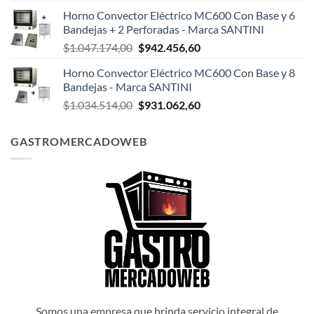
precio
precio
Horno Convector Eléctrico MC600 Con Base y 6
original
actual
Bandejas + 2 Perforadas - Marca SANTINI
era:
es:
El
El
$
1.047.174,00
$
942.456,60
$1.047.498,00.
$942.748,20.
precio
precio
Horno Convector Eléctrico MC600 Con Base y 8
original
actual
Bandejas - Marca SANTINI
era:
es:
El
El
$
1.034.514,00
$
931.062,60
$1.047.174,00.
$942.456,60.
precio
precio
original
actual
GASTROMERCADOWEB
era:
es:
$1.034.514,00.
$931.062,60.
Somos una empresa que brinda servicio integral de