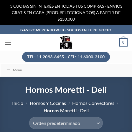
3 CUOTAS SIN INTERÉS EN TODAS TUS COMPRAS - ENVIOS
GRATIS EN CABA (PROD. SELECCIONADOS) A PARTIR DE
$150.000
Saltar
GASTROMERCADOWEB - SOCIOS EN TU NEGOCIO
al
0
contenido
TEL: 11 2093-6455 - CEL: 11 6000-2100
Menu
Hornos Moretti - Deli
Inicio
/
Hornos Y Cocinas
/
Hornos Convectores
/
Hornos Moretti - Deli