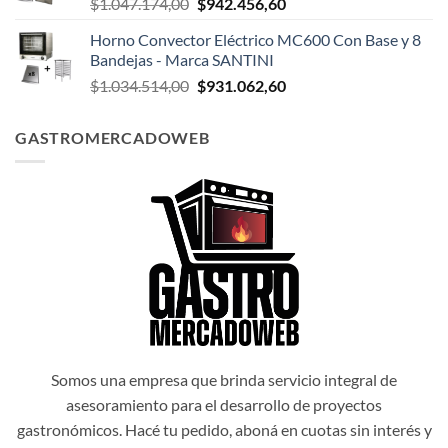
El
El
$
1.047.174,00
$
942.456,60
$1.047.498,00.
$942.748,20.
precio
precio
Horno Convector Eléctrico MC600 Con Base y 8
original
actual
Bandejas - Marca SANTINI
era:
es:
El
El
$
1.034.514,00
$
931.062,60
$1.047.174,00.
$942.456,60.
precio
precio
original
actual
GASTROMERCADOWEB
era:
es:
$1.034.514,00.
$931.062,60.
Somos una empresa que brinda servicio integral de
asesoramiento para el desarrollo de proyectos
gastronómicos. Hacé tu pedido, aboná en cuotas sin interés y