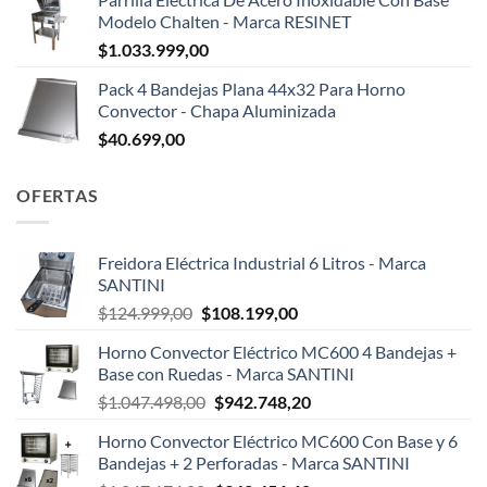
Modelo Chalten - Marca RESINET
$
1.033.999,00
Pack 4 Bandejas Plana 44x32 Para Horno
Convector - Chapa Aluminizada
$
40.699,00
OFERTAS
Freidora Eléctrica Industrial 6 Litros - Marca
SANTINI
El
El
$
124.999,00
$
108.199,00
precio
precio
Horno Convector Eléctrico MC600 4 Bandejas +
original
actual
Base con Ruedas - Marca SANTINI
era:
es:
El
El
$
1.047.498,00
$
942.748,20
$124.999,00.
$108.199,00.
precio
precio
Horno Convector Eléctrico MC600 Con Base y 6
original
actual
Bandejas + 2 Perforadas - Marca SANTINI
era:
es: