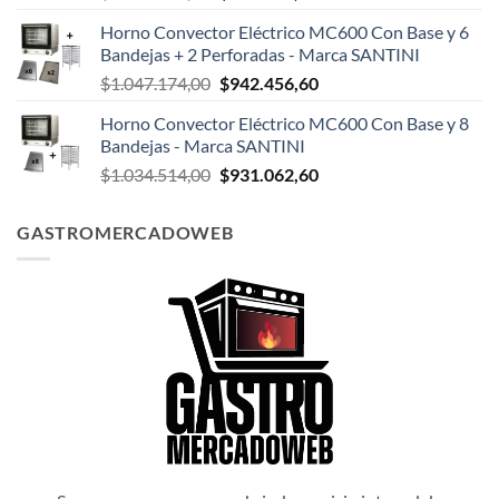
precio
precio
Horno Convector Eléctrico MC600 Con Base y 6
original
actual
Bandejas + 2 Perforadas - Marca SANTINI
era:
es:
El
El
$
1.047.174,00
$
942.456,60
$1.047.498,00.
$942.748,20.
precio
precio
Horno Convector Eléctrico MC600 Con Base y 8
original
actual
Bandejas - Marca SANTINI
era:
es:
El
El
$
1.034.514,00
$
931.062,60
$1.047.174,00.
$942.456,60.
precio
precio
original
actual
GASTROMERCADOWEB
era:
es:
$1.034.514,00.
$931.062,60.