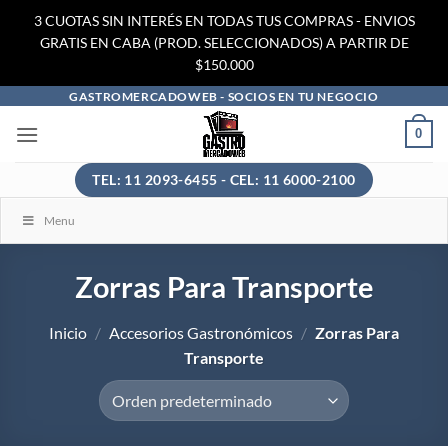
3 CUOTAS SIN INTERÉS EN TODAS TUS COMPRAS - ENVIOS
GRATIS EN CABA (PROD. SELECCIONADOS) A PARTIR DE
$150.000
Saltar
GASTROMERCADOWEB - SOCIOS EN TU NEGOCIO
al
0
contenido
TEL: 11 2093-6455 - CEL: 11 6000-2100
Menu
Zorras Para Transporte
Inicio
/
Accesorios Gastronómicos
/
Zorras Para
Transporte