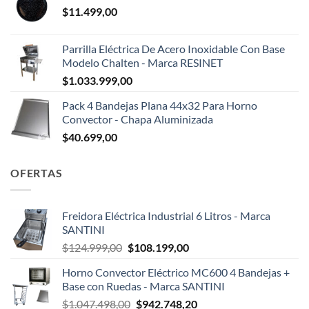
$
11.499,00
Parrilla Eléctrica De Acero Inoxidable Con Base
Modelo Chalten - Marca RESINET
$
1.033.999,00
Pack 4 Bandejas Plana 44x32 Para Horno
Convector - Chapa Aluminizada
$
40.699,00
OFERTAS
Freidora Eléctrica Industrial 6 Litros - Marca
SANTINI
El
El
$
124.999,00
$
108.199,00
precio
precio
Horno Convector Eléctrico MC600 4 Bandejas +
original
actual
Base con Ruedas - Marca SANTINI
era:
es:
El
El
$
1.047.498,00
$
942.748,20
$124.999,00.
$108.199,00.