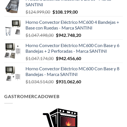
SANTINI
El
El
$
124.999,00
$
108.199,00
precio
precio
Horno Convector Eléctrico MC600 4 Bandejas +
original
actual
Base con Ruedas - Marca SANTINI
era:
es:
El
El
$
1.047.498,00
$
942.748,20
$124.999,00.
$108.199,00.
precio
precio
Horno Convector Eléctrico MC600 Con Base y 6
original
actual
Bandejas + 2 Perforadas - Marca SANTINI
era:
es:
El
El
$
1.047.174,00
$
942.456,60
$1.047.498,00.
$942.748,20.
precio
precio
Horno Convector Eléctrico MC600 Con Base y 8
original
actual
Bandejas - Marca SANTINI
era:
es:
El
El
$
1.034.514,00
$
931.062,60
$1.047.174,00.
$942.456,60.
precio
precio
original
actual
GASTROMERCADOWEB
era:
es:
$1.034.514,00.
$931.062,60.