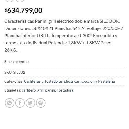
634.799,00
$
Características Panini grill eléctrico doble marca SILCOOK.
Dimensiones: 58X40X21
Plancha
: 54×24 Voltaje: 220/50HZ
Plancha
inferior GRILL. Temperatura: 0-300º Encendido y
termostato individual Potencia: 1,8KW + 1,8KW Peso:
26KG…
Sin existencias
SKU:
SIL302
Categorías:
Carliteras y Tostadoras Eléctricas
,
Cocción y Pastelería
Etiquetas:
carlitero
,
grill
,
panini
,
Tostadora