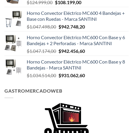
El
El
$
124.999,00
$
108.199,00
precio
precio
Horno Convector Eléctrico MC600 4 Bandejas +
original
actual
Base con Ruedas - Marca SANTINI
era:
es:
El
El
$
1.047.498,00
$
942.748,20
$124.999,00.
$108.199,00.
precio
precio
Horno Convector Eléctrico MC600 Con Base y 6
original
actual
Bandejas + 2 Perforadas - Marca SANTINI
era:
es:
El
El
$
1.047.174,00
$
942.456,60
$1.047.498,00.
$942.748,20.
precio
precio
Horno Convector Eléctrico MC600 Con Base y 8
original
actual
Bandejas - Marca SANTINI
era:
es:
El
El
$
1.034.514,00
$
931.062,60
$1.047.174,00.
$942.456,60.
precio
precio
original
actual
GASTROMERCADOWEB
era:
es:
$1.034.514,00.
$931.062,60.