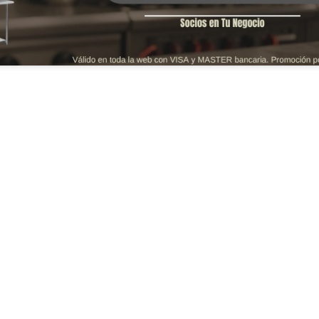
, PAPAS Y PANCHOS
EXHIBIDORES FRÍOS
PARRIL
.989,00
$
13.399.599,00
$
1.260.7