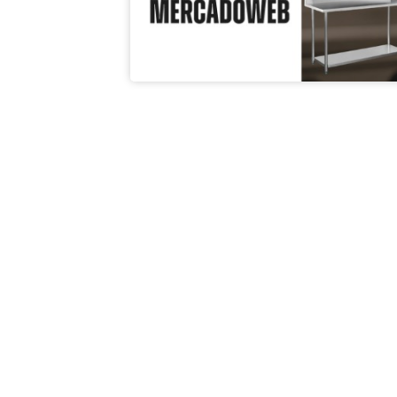
ACCESORIOS GASTRONÓMICOS
HAMBURGUESAS
$
48.299,00
$
32