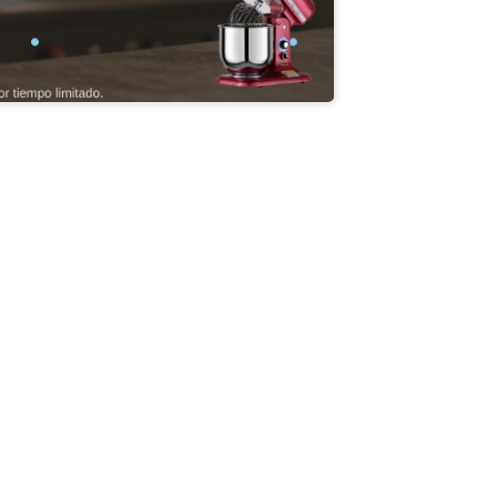
LAS
BAÑADORAS / TEMPLADORAS
BANDEJAS HORNO CON
99,00
$
477.599,00
$
39.599,00