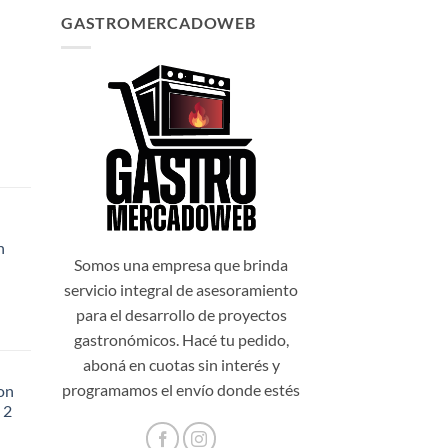
GASTROMERCADOWEB
n
99,00.
Somos una empresa que brinda
servicio integral de asesoramiento
para el desarrollo de proyectos
gastronómicos. Hacé tu pedido,
aboná en cuotas sin interés y
programamos el envío donde estés
on
 2
48,20.