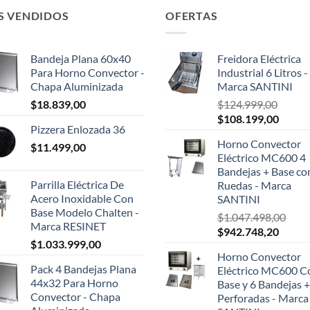
S VENDIDOS
OFERTAS
Bandeja Plana 60x40
Freidora Eléctrica
Para Horno Convector -
Industrial 6 Litros -
Chapa Aluminizada
Marca SANTINI
$
18.839,00
$
124.999,00
El
El
$
108.199,00
Pizzera Enlozada 36
precio
precio
Horno Convector
$
11.499,00
original
actual
Eléctrico MC600 4
era:
es:
Bandejas + Base co
$124.999,00.
$108.1
Parrilla Eléctrica De
Ruedas - Marca
Acero Inoxidable Con
SANTINI
Base Modelo Chalten -
$
1.047.498,00
Marca RESINET
El
El
$
942.748,20
$
1.033.999,00
precio
precio
Horno Convector
original
actual
Pack 4 Bandejas Plana
Eléctrico MC600 C
era:
es:
44x32 Para Horno
Base y 6 Bandejas +
$1.047.498,00.
$942.7
Convector - Chapa
Perforadas - Marca