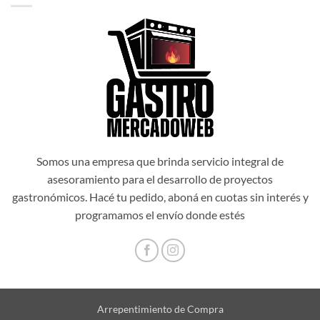
$1.034.514,00.
$931.062,60.
Somos una empresa que brinda servicio integral de
asesoramiento para el desarrollo de proyectos
gastronómicos. Hacé tu pedido, aboná en cuotas sin interés y
programamos el envío donde estés
Arrepentimiento de Compra