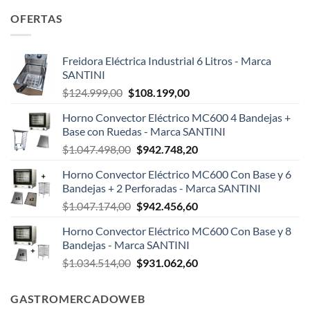
OFERTAS
Freidora Eléctrica Industrial 6 Litros - Marca
SANTINI
El
El
$
124.999,00
$
108.199,00
precio
precio
Horno Convector Eléctrico MC600 4 Bandejas +
original
actual
Base con Ruedas - Marca SANTINI
era:
es:
El
El
$
1.047.498,00
$
942.748,20
$124.999,00.
$108.199,00.
precio
precio
Horno Convector Eléctrico MC600 Con Base y 6
original
actual
Bandejas + 2 Perforadas - Marca SANTINI
era:
es:
El
El
$
1.047.174,00
$
942.456,60
$1.047.498,00.
$942.748,20.
precio
precio
Horno Convector Eléctrico MC600 Con Base y 8
original
actual
Bandejas - Marca SANTINI
era:
es:
El
El
$
1.034.514,00
$
931.062,60
$1.047.174,00.
$942.456,60.
precio
precio
original
actual
GASTROMERCADOWEB
era:
es: