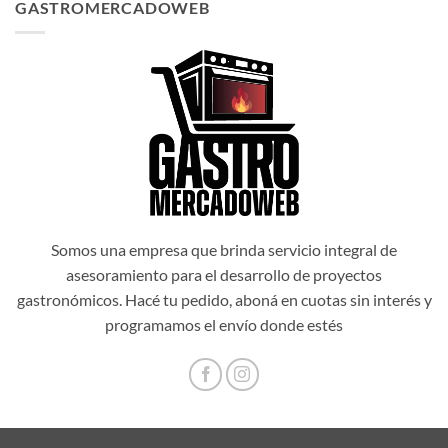
GASTROMERCADOWEB
era:
es:
$1.034.514,00.
$931.062,60.
Somos una empresa que brinda servicio integral de
asesoramiento para el desarrollo de proyectos
gastronómicos. Hacé tu pedido, aboná en cuotas sin interés y
programamos el envío donde estés