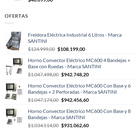
OFERTAS
Freidora Eléctrica Industrial 6 Litros - Marca
SANTINI
El
El
$
124.999,00
$
108.199,00
precio
precio
Horno Convector Eléctrico MC600 4 Bandejas +
original
actual
Base con Ruedas - Marca SANTINI
era:
es:
El
El
$
1.047.498,00
$
942.748,20
$124.999,00.
$108.199,00.
precio
precio
Horno Convector Eléctrico MC600 Con Base y 6
original
actual
Bandejas + 2 Perforadas - Marca SANTINI
era:
es:
El
El
$
1.047.174,00
$
942.456,60
$1.047.498,00.
$942.748,20.
precio
precio
Horno Convector Eléctrico MC600 Con Base y 8
original
actual
Bandejas - Marca SANTINI
era:
es:
El
El
$
1.034.514,00
$
931.062,60
$1.047.174,00.
$942.456,60.
precio
precio
original
actual