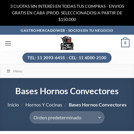
3 CUOTAS SIN INTERÉS EN TODAS TUS COMPRAS - ENVIOS
GRATIS EN CABA (PROD. SELECCIONADOS) A PARTIR DE
$150.000
Saltar
GASTROMERCADOWEB - SOCIOS EN TU NEGOCIO
al
0
contenido
TEL: 11 2093-6455 - CEL: 11 6000-2100
Menu
Bases Hornos Convectores
Inicio
/
Hornos Y Cocinas
/
Bases Hornos Convectores