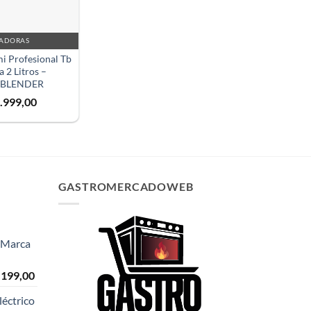
✕
UADORAS
i Profesional Tb
 2 Litros –
BLENDER
.999,00
GASTROMERCADOWEB
- Marca
El
.199,00
o
precio
éctrico
al
actual