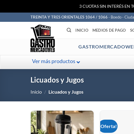
3 CUOTAS SIN INTERÉS EN 
Saltar
TREINTA Y TRES ORIENTALES 1064 / 1066
· Boedo · Ciud
al
INICIO
MEDIOS DE PAGO
S
contenido
GASTROMERCADOWE
Ver más productos
Licuados y Jugos
Inicio
/
Licuados y Jugos
¡Oferta!