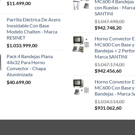
MC600 4 Bandejas 
$
11.499,00
era:
con Ruedas - Marc
$124.
SANTINI
Parrilla Eléctrica De Acero
$
1.047.498,00
Inoxidable Con Base
El
El
$
942.748,20
Modelo Chalten - Marca
precio
precio
RESINET
Horno Convector El
original
actual
MC600 Con Base y
$
1.033.999,00
era:
es:
Bandejas + 2 Perfor
$1.047.498,00.
$942.7
Pack 4 Bandejas Plana
Marca SANTINI
44x32 Para Horno
$
1.047.174,00
Convector - Chapa
El
El
$
942.456,60
Aluminizada
precio
precio
Horno Convector El
$
40.699,00
original
actual
MC600 Con Base y
era:
es:
Bandejas - Marca 
$1.047.174,00.
$942.4
$
1.034.514,00
El
El
$
931.062,60
precio
precio
original
actual
era:
es:
$1.034.514,00.
$931.0