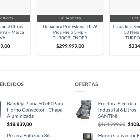
Y JUGOS
LICUADORAS
LIC
nual Citrus
Licuadora Profesional Tb 76
Licuadora Sem
arra – Marca
Pica Hielo 3 Hp –
50 Negra
IVA
TURBOBLENDER
TURBO
99,00
$
299.999,00
$
234
VENDIDOS
OFERTAS
Bandeja Plana 60x40 Para
Freidora Eléctrica
Horno Convector - Chapa
Industrial 6 Litros 
Aluminizada
SANTINI
El
$
18.839,00
$
124.999,00
$
108
preci
Pizzera Enlozada 36
Horno Convector El
origin