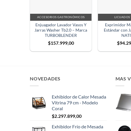
ACCESORIOS GASTRONÓMICOS
LICUADOS 
Enjuagador Lavador Vasos Y
Exprimidor Ma
Jarras Washer Tb2.0 – Marca
Estándar con J
TURBOBLENDER
NAT
$
157.999,00
$
94.2
NOVEDADES
MAS 
Exhibidor de Calor Mesada
Vitrina 79 cm - Modelo
Coral
$
2.297.899,00
Exhibidor Frío de Mesada