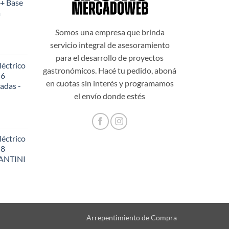
+ Base
es:
a
999,00.
$108.199,00.
Somos una empresa que brinda
servicio integral de asesoramiento
para el desarrollo de proyectos
éctrico
gastronómicos. Hacé tu pedido, aboná
 6
en cuotas sin interés y programamos
adas -
48,20.
el envío donde estés
éctrico
 8
SANTINI
56,60.
Arrepentimiento de Compra
62,60.