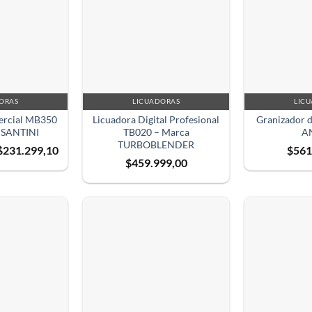
ORAS
LICUADORAS
LIC
ercial MB350
Licuadora Digital Profesional
Granizador d
 SANTINI
TB020 – Marca
A
TURBOBLENDER
El
El
$
231.299,10
$
561
precio
precio
$
459.999,00
original
actual
era:
es:
$256.999,00.
$231.299,10.