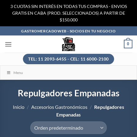
3 CUOTAS SIN INTERÉS EN TODAS TUS COMPRAS - ENVIOS
GRATIS EN CABA (PROD. SELECCIONADOS) A PARTIR DE
$150.000
Saltar
GASTROMERCADOWEB - SOCIOS EN TU NEGOCIO
al
0
contenido
TEL: 11 2093-6455 - CEL: 11 6000-2100
Menu
Repulgadores Empanadas
Inicio
/
Accesorios Gastronómicos
/
Repulgadores
Empanadas