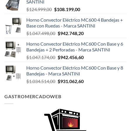
SANTINI
El
El
$
124.999,00
$
108.199,00
precio
precio
Horno Convector Eléctrico MC600 4 Bandejas +
original
actual
Base con Ruedas - Marca SANTINI
era:
es:
El
El
$
1.047.498,00
$
942.748,20
$124.999,00.
$108.199,00.
precio
precio
Horno Convector Eléctrico MC600 Con Base y 6
original
actual
Bandejas + 2 Perforadas - Marca SANTINI
era:
es:
El
El
$
1.047.174,00
$
942.456,60
$1.047.498,00.
$942.748,20.
precio
precio
Horno Convector Eléctrico MC600 Con Base y 8
original
actual
Bandejas - Marca SANTINI
era:
es:
El
El
$
1.034.514,00
$
931.062,60
$1.047.174,00.
$942.456,60.
precio
precio
original
actual
GASTROMERCADOWEB
era:
es:
$1.034.514,00.
$931.062,60.