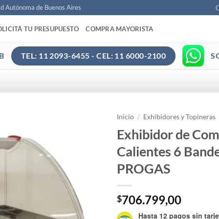
ad Autónoma de Buenos Aires
C
OLICITÁ TU PRESUPUESTO
COMPRA MAYORISTA
B
S
TEL: 11 2093-6455 - CEL: 11 6000-2100
Inicio
/
Exhibidores y Topineras
Exhibidor de Com
Calientes 6 Band
PROGAS
706.799,00
$
Hasta 12 pagos sin tarje