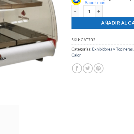
Saber más
Exhibidor de Comidas Calientes 
AÑADIR AL C
SKU:
CAT702
Categorías:
Exhibidores y Topineras
Calor