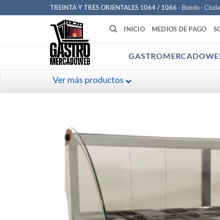
Saltar
TREINTA Y TRES ORIENTALES 1064 / 1066
· Boedo · Ciud
al
INICIO
MEDIOS DE PAGO
S
contenido
GASTROMERCADOWE
Ver más productos