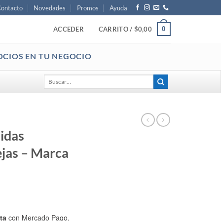
ontacto
Novedades
Promos
Ayuda
0
ACCEDER
CARRITO /
$
0,00
OCIOS EN TU NEGOCIO
Buscar
por:
idas
ejas – Marca
ta
con Mercado Pago.