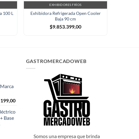
EXHIBIDORES FRÍOS
EX
a 100 L
Exhibidora Refrigerada Open Cooler
Mantened
Baja 90 cm
$
9.853.399,00
GASTROMERCADOWEB
- Marca
El
.199,00
o
precio
éctrico
al
actual
+ Base
es:
a
999,00.
$108.199,00.
Somos una empresa que brinda