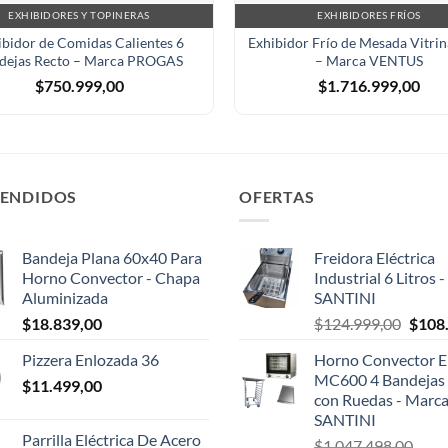
EXHIBIDORES Y TOPINERAS
EXHIBIDORES FRÍOS
ibidor de Comidas Calientes 6
Exhibidor Frío de Mesada Vitrin
dejas Recto – Marca PROGAS
– Marca VENTUS
$
750.999,00
$
1.716.999,00
VENDIDOS
OFERTAS
Bandeja Plana 60x40 Para
Freidora Eléctrica
Horno Convector - Chapa
Industrial 6 Litros 
Aluminizada
SANTINI
El
$
18.839,00
$
124.999,00
$
108
preci
Pizzera Enlozada 36
Horno Convector El
origin
MC600 4 Bandejas 
$
11.499,00
era:
con Ruedas - Marc
$124.
SANTINI
Parrilla Eléctrica De Acero
$
1.047.498,00