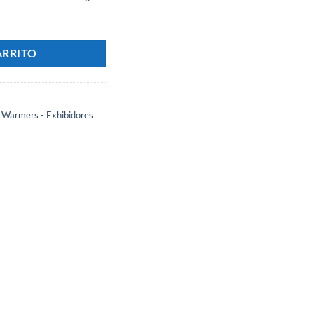
6 Bandejas - Marca PROGAS cantidad
ARRITO
,
Warmers - Exhibidores