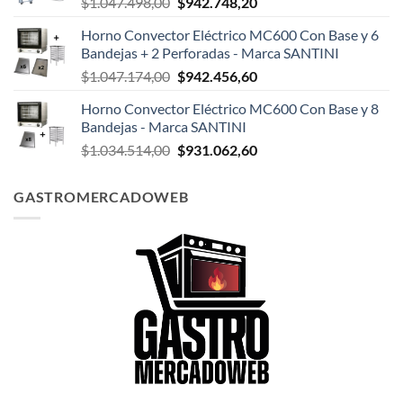
El
El
$
1.047.498,00
$
942.748,20
$124.999,00.
$108.199,00.
precio
precio
Horno Convector Eléctrico MC600 Con Base y 6
original
actual
Bandejas + 2 Perforadas - Marca SANTINI
era:
es:
El
El
$
1.047.174,00
$
942.456,60
$1.047.498,00.
$942.748,20.
precio
precio
Horno Convector Eléctrico MC600 Con Base y 8
original
actual
Bandejas - Marca SANTINI
era:
es:
El
El
$
1.034.514,00
$
931.062,60
$1.047.174,00.
$942.456,60.
precio
precio
original
actual
GASTROMERCADOWEB
era:
es:
$1.034.514,00.
$931.062,60.