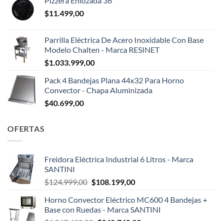
Pizzera Enlozada 36
$
11.499,00
Parrilla Eléctrica De Acero Inoxidable Con Base
Modelo Chalten - Marca RESINET
$
1.033.999,00
Pack 4 Bandejas Plana 44x32 Para Horno
Convector - Chapa Aluminizada
$
40.699,00
OFERTAS
Freidora Eléctrica Industrial 6 Litros - Marca
SANTINI
El
El
$
124.999,00
$
108.199,00
precio
precio
Horno Convector Eléctrico MC600 4 Bandejas +
original
actual
Base con Ruedas - Marca SANTINI
era:
es: