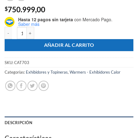
750.999,00
$
Hasta 12 pagos sin tarjeta
con Mercado Pago.
Saber más
Exhibidor de Comidas Calientes 6 Bandejas Recto - Marca PROGAS ca
AÑADIR AL CARRITO
SKU:
CAT703
Categorías:
Exhibidores y Topineras
,
Warmers - Exhibidores Calor
DESCRIPCIÓN