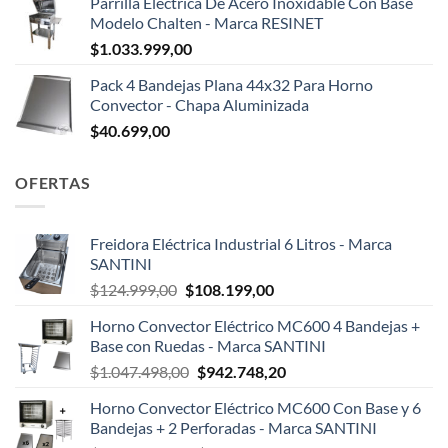
Parrilla Eléctrica De Acero Inoxidable Con Base
Modelo Chalten - Marca RESINET
$
1.033.999,00
Pack 4 Bandejas Plana 44x32 Para Horno
Convector - Chapa Aluminizada
$
40.699,00
OFERTAS
Freidora Eléctrica Industrial 6 Litros - Marca
SANTINI
El
El
$
124.999,00
$
108.199,00
precio
precio
Horno Convector Eléctrico MC600 4 Bandejas +
original
actual
Base con Ruedas - Marca SANTINI
era:
es:
El
El
$
1.047.498,00
$
942.748,20
$124.999,00.
$108.199,00.
precio
precio
Horno Convector Eléctrico MC600 Con Base y 6
original
actual
Bandejas + 2 Perforadas - Marca SANTINI
era:
es: