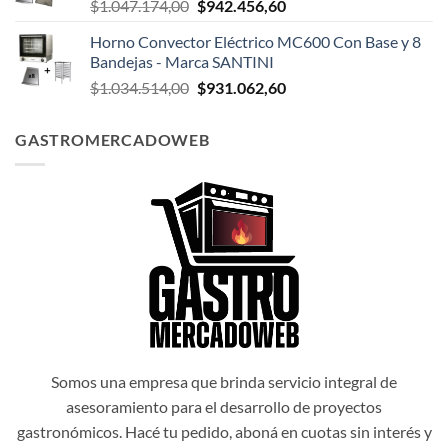
El
El
$
1.047.174,00
$
942.456,60
$1.047.498,00.
$942.748,20.
precio
precio
Horno Convector Eléctrico MC600 Con Base y 8
original
actual
Bandejas - Marca SANTINI
era:
es:
El
El
$
1.034.514,00
$
931.062,60
$1.047.174,00.
$942.456,60.
precio
precio
original
actual
GASTROMERCADOWEB
era:
es:
$1.034.514,00.
$931.062,60.
Somos una empresa que brinda servicio integral de
asesoramiento para el desarrollo de proyectos
gastronómicos. Hacé tu pedido, aboná en cuotas sin interés y