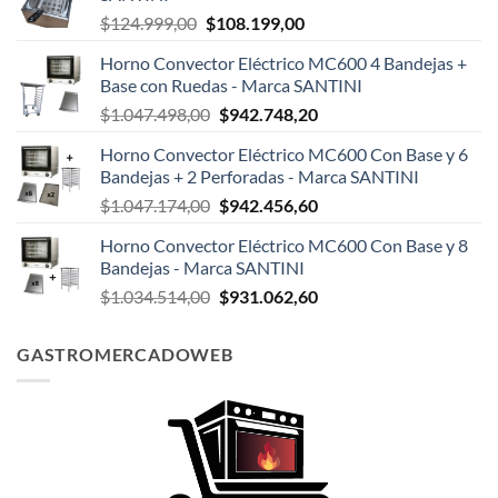
El
El
$
124.999,00
$
108.199,00
precio
precio
Horno Convector Eléctrico MC600 4 Bandejas +
original
actual
Base con Ruedas - Marca SANTINI
era:
es:
El
El
$
1.047.498,00
$
942.748,20
$124.999,00.
$108.199,00.
precio
precio
Horno Convector Eléctrico MC600 Con Base y 6
original
actual
Bandejas + 2 Perforadas - Marca SANTINI
era:
es:
El
El
$
1.047.174,00
$
942.456,60
$1.047.498,00.
$942.748,20.
precio
precio
Horno Convector Eléctrico MC600 Con Base y 8
original
actual
Bandejas - Marca SANTINI
era:
es:
El
El
$
1.034.514,00
$
931.062,60
$1.047.174,00.
$942.456,60.
precio
precio
original
actual
GASTROMERCADOWEB
era:
es:
$1.034.514,00.
$931.062,60.