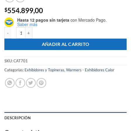
554.899,00
$
Hasta 12 pagos sin tarjeta
con Mercado Pago.
Saber más
Exhibidor de Comidas Calientes 3 Bandejas - Marca PROGAS cantida
AÑADIR AL CARRITO
SKU:
CAT701
Categorías:
Exhibidores y Topineras
,
Warmers - Exhibidores Calor
DESCRIPCIÓN