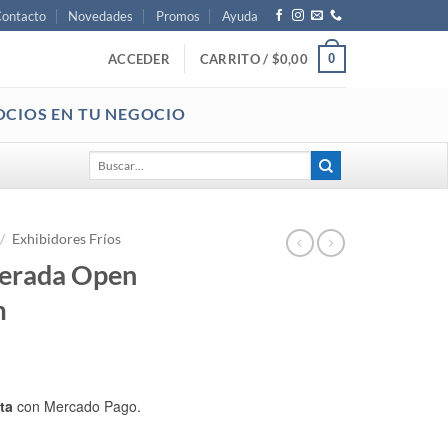
ontacto
Novedades
Promos
Ayuda
0
ACCEDER
CARRITO /
$
0,00
OCIOS EN TU NEGOCIO
Buscar
por:
/
Exhibidores Fríos
gerada Open
m
ta
con Mercado Pago.
ler Baja 90 cm cantidad