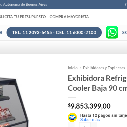
ad Autónoma de Buenos Aires
C
OLICITÁ TU PRESUPUESTO
COMPRA MAYORISTA
B
S
TEL: 11 2093-6455 - CEL: 11 6000-2100
Inicio
/
Exhibidores y Topineras
Exhibidora Refri
Cooler Baja 90 c
9.853.399,00
$
Hasta 12 pagos sin tarje
Saber más
Exhibidora Refrigerada Open Coo