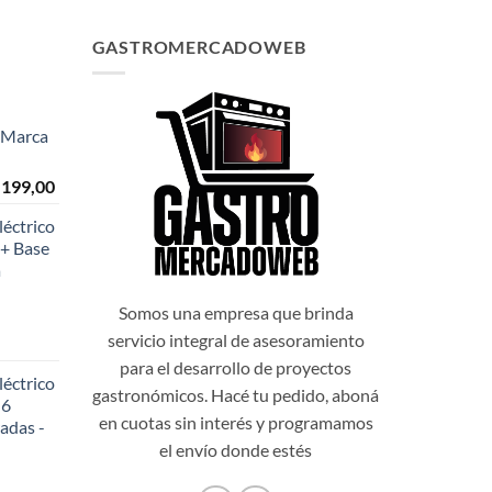
GASTROMERCADOWEB
- Marca
El
.199,00
o
precio
éctrico
al
actual
+ Base
es:
a
999,00.
$108.199,00.
Somos una empresa que brinda
servicio integral de asesoramiento
para el desarrollo de proyectos
éctrico
gastronómicos. Hacé tu pedido, aboná
 6
en cuotas sin interés y programamos
adas -
48,20.
el envío donde estés