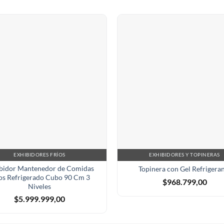
EXHIBIDORES FRÍOS
EXHIBIDORES Y TOPINERAS
bidor Mantenedor de Comidas
Topinera con Gel Refrigera
os Refrigerado Cubo 90 Cm 3
$
968.799,00
Niveles
$
5.999.999,00