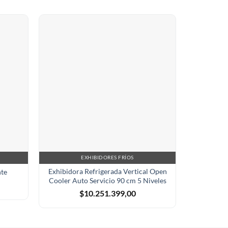
EXHIBIDORES FRÍOS
EX
Exhibidora Refrigerada Vertical Open
Exhibid
nte
Cooler Auto Servicio 90 cm 5 Niveles
Band
$
10.251.399,00