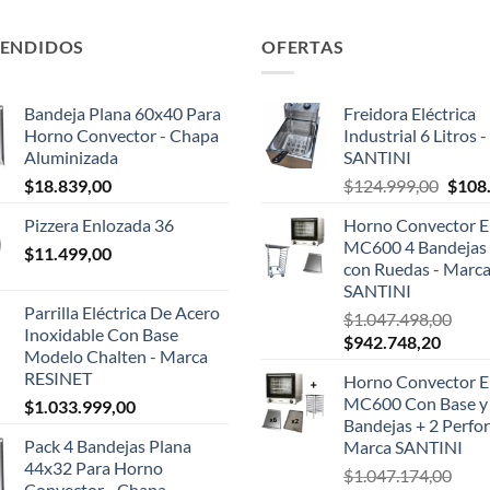
VENDIDOS
OFERTAS
Bandeja Plana 60x40 Para
Freidora Eléctrica
Horno Convector - Chapa
Industrial 6 Litros 
Aluminizada
SANTINI
El
$
18.839,00
$
124.999,00
$
108
preci
Pizzera Enlozada 36
Horno Convector El
origin
MC600 4 Bandejas 
$
11.499,00
era:
con Ruedas - Marc
$124.
SANTINI
Parrilla Eléctrica De Acero
$
1.047.498,00
Inoxidable Con Base
El
El
$
942.748,20
Modelo Chalten - Marca
precio
precio
RESINET
Horno Convector El
original
actual
MC600 Con Base y
$
1.033.999,00
era:
es:
Bandejas + 2 Perfor
$1.047.498,00.
$942.7
Pack 4 Bandejas Plana
Marca SANTINI
44x32 Para Horno
$
1.047.174,00
Convector - Chapa