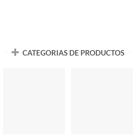
Bachas 2 Canastos 16
Con Canasto LOURDES
Litros LOURDES
$
384.899,00
$
763.999,00
CATEGORIAS DE PRODUCTOS