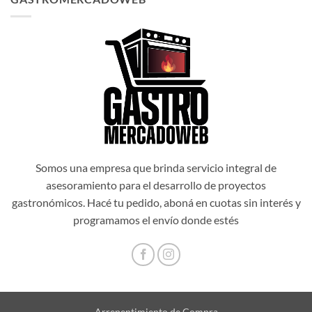
era:
es:
$1.034.514,00.
$931.062,60.
Somos una empresa que brinda servicio integral de
asesoramiento para el desarrollo de proyectos
gastronómicos. Hacé tu pedido, aboná en cuotas sin interés y
programamos el envío donde estés
Arrepentimiento de Compra