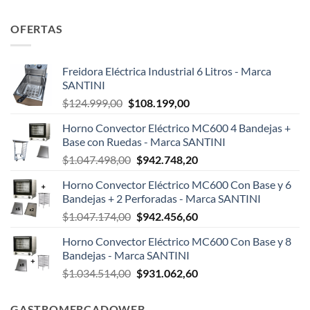
OFERTAS
Freidora Eléctrica Industrial 6 Litros - Marca
SANTINI
El
El
$
124.999,00
$
108.199,00
precio
precio
Horno Convector Eléctrico MC600 4 Bandejas +
original
actual
Base con Ruedas - Marca SANTINI
era:
es:
El
El
$
1.047.498,00
$
942.748,20
$124.999,00.
$108.199,00.
precio
precio
Horno Convector Eléctrico MC600 Con Base y 6
original
actual
Bandejas + 2 Perforadas - Marca SANTINI
era:
es:
El
El
$
1.047.174,00
$
942.456,60
$1.047.498,00.
$942.748,20.
precio
precio
Horno Convector Eléctrico MC600 Con Base y 8
original
actual
Bandejas - Marca SANTINI
era:
es:
El
El
$
1.034.514,00
$
931.062,60
$1.047.174,00.
$942.456,60.
precio
precio
original
actual
GASTROMERCADOWEB