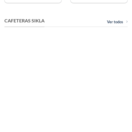
CAFETERAS SIKLA
Ver todos
CAFETERAS / DISPENERS
CAFETERAS / DISPENERS
Cafetera Acero Inoxidable
Cafetera Acero Inoxidable
Eléctrica – 9 Litros – Filtro
Eléctrica – 15 Litros – Filtro