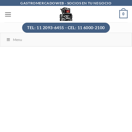
Saltar
GASTROMERCADOWEB - SOCIOS EN TU NEGOCIO
al
0
contenido
TEL: 11 2093-6455 - CEL: 11 6000-2100
Menu
Buscar
por:
PRODUCTOS
Calefacción
Accesorios Gastronómicos
Cafeteras y Jarras