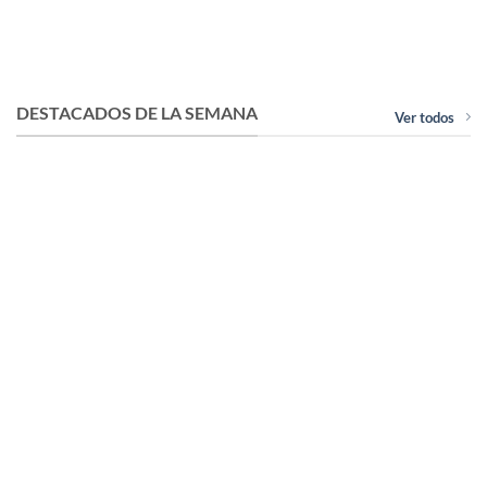
Acero – Marca
Acero – Marca
TURBOBLENDER
TURBOBLENDER
$
199.999,00
$
264.999,00
DESTACADOS DE LA SEMANA
Ver todos
COCCIÓN Y PASTELERÍA
COCCIÓN Y PASTELERÍA
Freidora Doble Electrica 2
Freidora Electrica 8 Litros