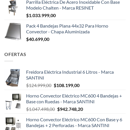
Parrilla Eléctrica De Acero Inoxidable Con Base
Modelo Chalten - Marca RESINET
$
1.033.999,00
Pack 4 Bandejas Plana 44x32 Para Horno
Convector - Chapa Aluminizada
$
40.699,00
OFERTAS
Freidora Eléctrica Industrial 6 Litros - Marca
SANTINI
El
El
$
124.999,00
$
108.199,00
precio
precio
Horno Convector Eléctrico MC600 4 Bandejas +
original
actual
Base con Ruedas - Marca SANTINI
era:
es:
El
El
$
1.047.498,00
$
942.748,20
$124.999,00.
$108.199,00.
precio
precio
Horno Convector Eléctrico MC600 Con Base y 6
original
actual
Bandejas + 2 Perforadas - Marca SANTINI
era:
es: