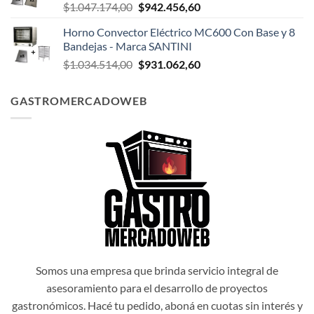
El
El
$
1.047.174,00
$
942.456,60
$1.047.498,00.
$942.748,20.
precio
precio
Horno Convector Eléctrico MC600 Con Base y 8
original
actual
Bandejas - Marca SANTINI
era:
es:
El
El
$
1.034.514,00
$
931.062,60
$1.047.174,00.
$942.456,60.
precio
precio
original
actual
GASTROMERCADOWEB
era:
es:
$1.034.514,00.
$931.062,60.
Somos una empresa que brinda servicio integral de
asesoramiento para el desarrollo de proyectos
gastronómicos. Hacé tu pedido, aboná en cuotas sin interés y