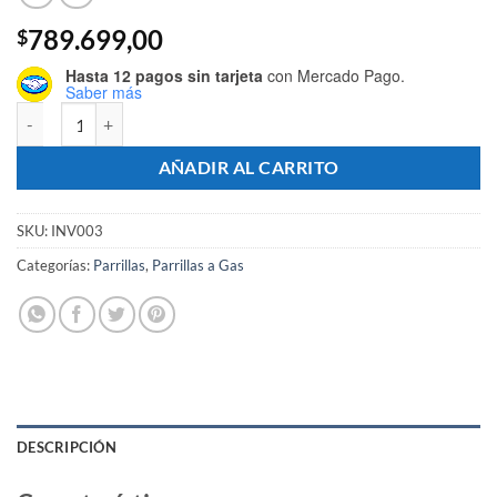
789.699,00
$
Hasta 12 pagos sin tarjeta
con Mercado Pago.
Saber más
Parrilla A Gas Con Faldón 100x60 INVERNATIVA cantidad
AÑADIR AL CARRITO
SKU:
INV003
Categorías:
Parrillas
,
Parrillas a Gas
DESCRIPCIÓN