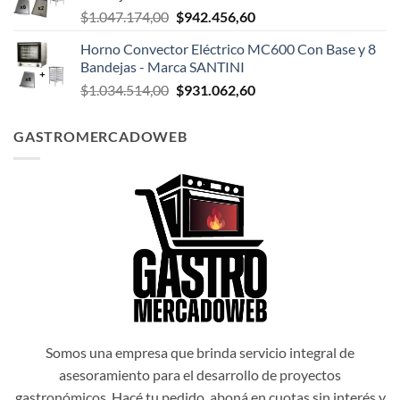
El
El
$
1.047.174,00
$
942.456,60
$1.047.498,00.
$942.748,20.
precio
precio
Horno Convector Eléctrico MC600 Con Base y 8
original
actual
Bandejas - Marca SANTINI
era:
es:
El
El
$
1.034.514,00
$
931.062,60
$1.047.174,00.
$942.456,60.
precio
precio
original
actual
GASTROMERCADOWEB
era:
es:
$1.034.514,00.
$931.062,60.
Somos una empresa que brinda servicio integral de
asesoramiento para el desarrollo de proyectos
gastronómicos. Hacé tu pedido, aboná en cuotas sin interés y