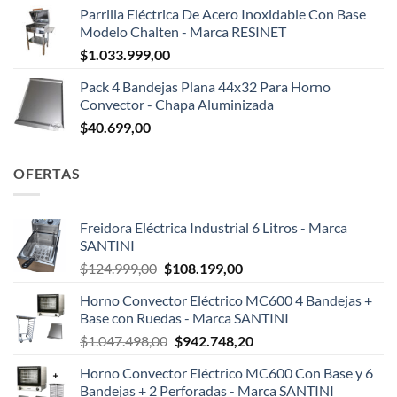
Parrilla Eléctrica De Acero Inoxidable Con Base
Modelo Chalten - Marca RESINET
$
1.033.999,00
Pack 4 Bandejas Plana 44x32 Para Horno
Convector - Chapa Aluminizada
$
40.699,00
OFERTAS
Freidora Eléctrica Industrial 6 Litros - Marca
SANTINI
El
El
$
124.999,00
$
108.199,00
precio
precio
Horno Convector Eléctrico MC600 4 Bandejas +
original
actual
Base con Ruedas - Marca SANTINI
era:
es:
El
El
$
1.047.498,00
$
942.748,20
$124.999,00.
$108.199,00.
precio
precio
Horno Convector Eléctrico MC600 Con Base y 6
original
actual
Bandejas + 2 Perforadas - Marca SANTINI
era:
es: