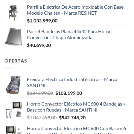
Parrilla Eléctrica De Acero Inoxidable Con Base
Modelo Chalten - Marca RESINET
$
1.033.999,00
Pack 4 Bandejas Plana 44x32 Para Horno
Convector - Chapa Aluminizada
$
40.699,00
OFERTAS
Freidora Eléctrica Industrial 6 Litros - Marca
SANTINI
El
El
$
124.999,00
$
108.199,00
precio
precio
Horno Convector Eléctrico MC600 4 Bandejas +
original
actual
Base con Ruedas - Marca SANTINI
era:
es:
El
El
$
1.047.498,00
$
942.748,20
$124.999,00.
$108.199,00.
precio
precio
Horno Convector Eléctrico MC600 Con Base y 6
original
actual