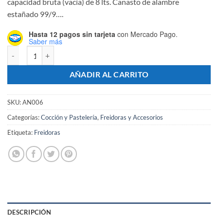
capacidad bruta (vacía) de 8 lts. Canasto de alambre
estañado 99/9….
Hasta 12 pagos sin tarjeta
con Mercado Pago.
Saber más
Freidora Electrica Simple 8 Litros Con Canasto - Marca ANION canti
AÑADIR AL CARRITO
SKU:
AN006
Categorías:
Cocción y Pastelería
,
Freidoras y Accesorios
Etiqueta:
Freidoras
DESCRIPCIÓN