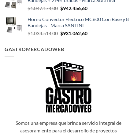
Bandejas + 2 Perforadas - Marca SANTINI
era:
es:
El
El
$
1.047.174,00
$
942.456,60
$1.047.498,00.
$942.748,20.
precio
precio
Horno Convector Eléctrico MC600 Con Base y 8
original
actual
Bandejas - Marca SANTINI
era:
es:
El
El
$
1.034.514,00
$
931.062,60
$1.047.174,00.
$942.456,60.
precio
precio
original
actual
GASTROMERCADOWEB
era:
es:
$1.034.514,00.
$931.062,60.
Somos una empresa que brinda servicio integral de
asesoramiento para el desarrollo de proyectos