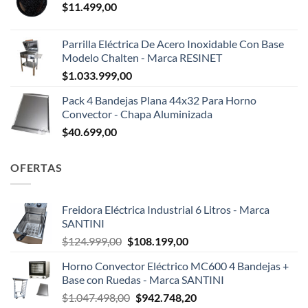
$
11.499,00
Parrilla Eléctrica De Acero Inoxidable Con Base
Modelo Chalten - Marca RESINET
$
1.033.999,00
Pack 4 Bandejas Plana 44x32 Para Horno
Convector - Chapa Aluminizada
$
40.699,00
OFERTAS
Freidora Eléctrica Industrial 6 Litros - Marca
SANTINI
El
El
$
124.999,00
$
108.199,00
precio
precio
Horno Convector Eléctrico MC600 4 Bandejas +
original
actual
Base con Ruedas - Marca SANTINI
era:
es:
El
El
$
1.047.498,00
$
942.748,20
$124.999,00.
$108.199,00.