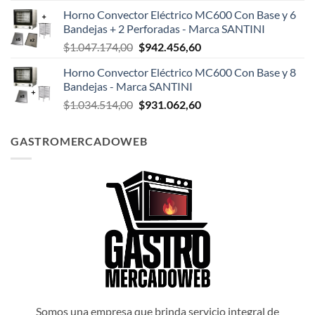
precio
precio
Horno Convector Eléctrico MC600 Con Base y 6
original
actual
Bandejas + 2 Perforadas - Marca SANTINI
era:
es:
El
El
$
1.047.174,00
$
942.456,60
$1.047.498,00.
$942.748,20.
precio
precio
Horno Convector Eléctrico MC600 Con Base y 8
original
actual
Bandejas - Marca SANTINI
era:
es:
El
El
$
1.034.514,00
$
931.062,60
$1.047.174,00.
$942.456,60.
precio
precio
original
actual
GASTROMERCADOWEB
era:
es:
$1.034.514,00.
$931.062,60.
Somos una empresa que brinda servicio integral de