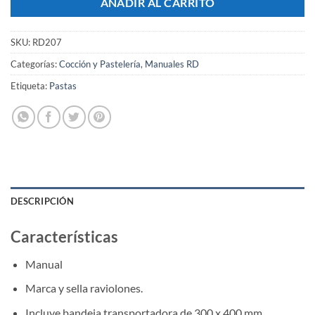
AÑADIR AL CARRITO
SKU:
RD207
Categorías:
Cocción y Pastelería
,
Manuales RD
Etiqueta:
Pastas
DESCRIPCIÓN
Características
Manual
Marca y sella raviolones.
Incluye bandeja transportadora de 300 x 400 mm.