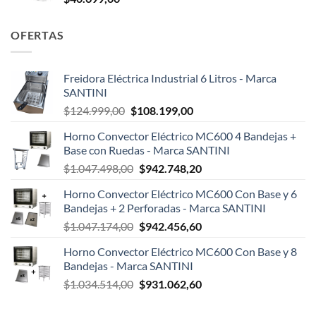
OFERTAS
Freidora Eléctrica Industrial 6 Litros - Marca
SANTINI
El
El
$
124.999,00
$
108.199,00
precio
precio
Horno Convector Eléctrico MC600 4 Bandejas +
original
actual
Base con Ruedas - Marca SANTINI
era:
es:
El
El
$
1.047.498,00
$
942.748,20
$124.999,00.
$108.199,00.
precio
precio
Horno Convector Eléctrico MC600 Con Base y 6
original
actual
Bandejas + 2 Perforadas - Marca SANTINI
era:
es:
El
El
$
1.047.174,00
$
942.456,60
$1.047.498,00.
$942.748,20.
precio
precio
Horno Convector Eléctrico MC600 Con Base y 8
original
actual
Bandejas - Marca SANTINI
era:
es:
El
El
$
1.034.514,00
$
931.062,60
$1.047.174,00.
$942.456,60.
precio
precio
original
actual