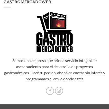
GASTROMERCADOWEB
era:
es:
$1.034.514,00.
$931.062,60.
Somos una empresa que brinda servicio integral de
asesoramiento para el desarrollo de proyectos
gastronómicos. Hacé tu pedido, aboná en cuotas sin interés y
programamos el envío donde estés