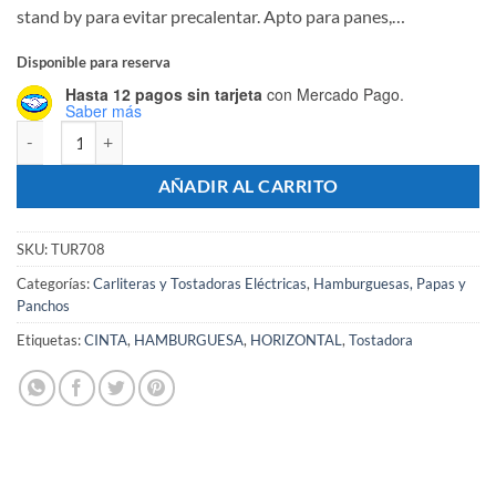
stand by para evitar precalentar. Apto para panes,…
Disponible para reserva
Hasta 12 pagos sin tarjeta
con Mercado Pago.
Saber más
Tostadora de Cinta Continua TB-TOST264 - 450 panes - Marca TUR
AÑADIR AL CARRITO
SKU:
TUR708
Categorías:
Carliteras y Tostadoras Eléctricas
,
Hamburguesas, Papas y
Panchos
Etiquetas:
CINTA
,
HAMBURGUESA
,
HORIZONTAL
,
Tostadora