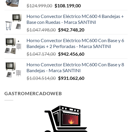
El
El
$
124.999,00
$
108.199,00
precio
precio
Horno Convector Eléctrico MC600 4 Bandejas +
original
actual
Base con Ruedas - Marca SANTINI
era:
es:
El
El
$
1.047.498,00
$
942.748,20
$124.999,00.
$108.199,00.
precio
precio
Horno Convector Eléctrico MC600 Con Base y 6
original
actual
Bandejas + 2 Perforadas - Marca SANTINI
era:
es:
El
El
$
1.047.174,00
$
942.456,60
$1.047.498,00.
$942.748,20.
precio
precio
Horno Convector Eléctrico MC600 Con Base y 8
original
actual
Bandejas - Marca SANTINI
era:
es:
El
El
$
1.034.514,00
$
931.062,60
$1.047.174,00.
$942.456,60.
precio
precio
original
actual
GASTROMERCADOWEB
era:
es:
$1.034.514,00.
$931.062,60.