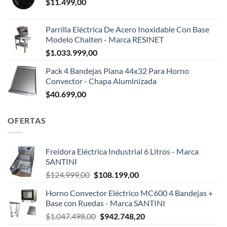
$
11.499,00
Parrilla Eléctrica De Acero Inoxidable Con Base
Modelo Chalten - Marca RESINET
$
1.033.999,00
Pack 4 Bandejas Plana 44x32 Para Horno
Convector - Chapa Aluminizada
$
40.699,00
OFERTAS
Freidora Eléctrica Industrial 6 Litros - Marca
SANTINI
El
El
$
124.999,00
$
108.199,00
precio
precio
Horno Convector Eléctrico MC600 4 Bandejas +
original
actual
Base con Ruedas - Marca SANTINI
era:
es:
El
El
$
1.047.498,00
$
942.748,20
$124.999,00.
$108.199,00.
precio
precio