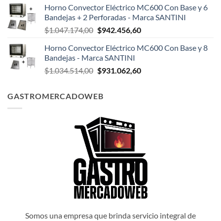
Horno Convector Eléctrico MC600 Con Base y 6
original
actual
Bandejas + 2 Perforadas - Marca SANTINI
era:
es:
El
El
$
1.047.174,00
$
942.456,60
$1.047.498,00.
$942.748,20.
precio
precio
Horno Convector Eléctrico MC600 Con Base y 8
original
actual
Bandejas - Marca SANTINI
era:
es:
El
El
$
1.034.514,00
$
931.062,60
$1.047.174,00.
$942.456,60.
precio
precio
original
actual
GASTROMERCADOWEB
era:
es:
$1.034.514,00.
$931.062,60.
Somos una empresa que brinda servicio integral de