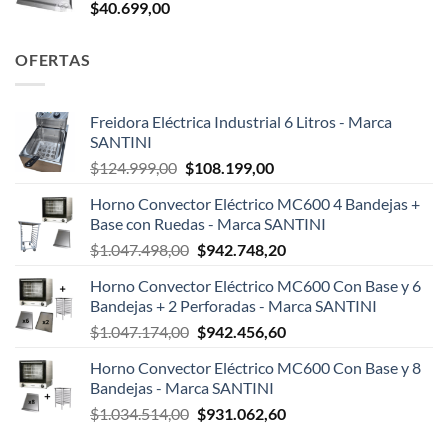
$
40.699,00
OFERTAS
Freidora Eléctrica Industrial 6 Litros - Marca
SANTINI
El
El
$
124.999,00
$
108.199,00
precio
precio
Horno Convector Eléctrico MC600 4 Bandejas +
original
actual
Base con Ruedas - Marca SANTINI
era:
es:
El
El
$
1.047.498,00
$
942.748,20
$124.999,00.
$108.199,00.
precio
precio
Horno Convector Eléctrico MC600 Con Base y 6
original
actual
Bandejas + 2 Perforadas - Marca SANTINI
era:
es:
El
El
$
1.047.174,00
$
942.456,60
$1.047.498,00.
$942.748,20.
precio
precio
Horno Convector Eléctrico MC600 Con Base y 8
original
actual
Bandejas - Marca SANTINI
era:
es:
El
El
$
1.034.514,00
$
931.062,60
$1.047.174,00.
$942.456,60.
precio
precio