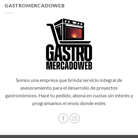
original
actual
GASTROMERCADOWEB
era:
es:
$1.034.514,00.
$931.062,60.
Somos una empresa que brinda servicio integral de
asesoramiento para el desarrollo de proyectos
gastronómicos. Hacé tu pedido, aboná en cuotas sin interés y
programamos el envío donde estés