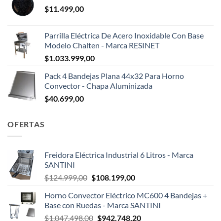
$
11.499,00
Parrilla Eléctrica De Acero Inoxidable Con Base
Modelo Chalten - Marca RESINET
$
1.033.999,00
Pack 4 Bandejas Plana 44x32 Para Horno
Convector - Chapa Aluminizada
$
40.699,00
OFERTAS
Freidora Eléctrica Industrial 6 Litros - Marca
SANTINI
El
El
$
124.999,00
$
108.199,00
precio
precio
Horno Convector Eléctrico MC600 4 Bandejas +
original
actual
Base con Ruedas - Marca SANTINI
era:
es:
El
El
$
1.047.498,00
$
942.748,20
$124.999,00.
$108.199,00.