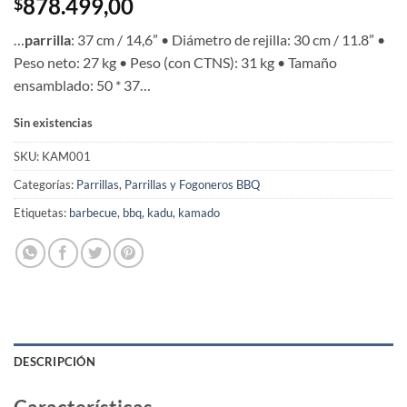
878.499,00
$
…
parrilla
: 37 cm / 14,6” • Diámetro de rejilla: 30 cm / 11.8” •
Peso neto: 27 kg • Peso (con CTNS): 31 kg • Tamaño
ensamblado: 50 * 37…
Sin existencias
SKU:
KAM001
Categorías:
Parrillas
,
Parrillas y Fogoneros BBQ
Etiquetas:
barbecue
,
bbq
,
kadu
,
kamado
DESCRIPCIÓN