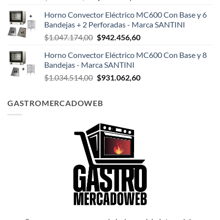
precio
precio
Horno Convector Eléctrico MC600 Con Base y 6
original
actual
Bandejas + 2 Perforadas - Marca SANTINI
era:
es:
El
El
$
1.047.174,00
$
942.456,60
$1.047.498,00.
$942.748,20.
precio
precio
Horno Convector Eléctrico MC600 Con Base y 8
original
actual
Bandejas - Marca SANTINI
era:
es:
El
El
$
1.034.514,00
$
931.062,60
$1.047.174,00.
$942.456,60.
precio
precio
original
actual
GASTROMERCADOWEB
era:
es:
$1.034.514,00.
$931.062,60.