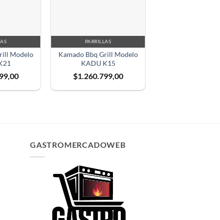
LAS
PARRILLAS
ill Modelo
Kamado Bbq Grill Modelo
K21
KADU K15
99,00
$
1.260.799,00
GASTROMERCADOWEB