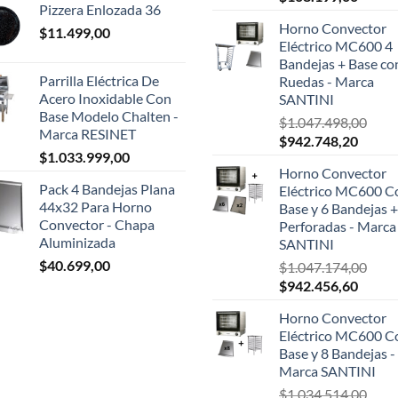
Pizzera Enlozada 36
precio
precio
Horno Convector
$
11.499,00
original
actual
Eléctrico MC600 4
era:
es:
Bandejas + Base co
$124.999,00.
$108.1
Parrilla Eléctrica De
Ruedas - Marca
Acero Inoxidable Con
SANTINI
Base Modelo Chalten -
$
1.047.498,00
Marca RESINET
El
El
$
942.748,20
$
1.033.999,00
precio
precio
Horno Convector
original
actual
Pack 4 Bandejas Plana
Eléctrico MC600 C
era:
es:
44x32 Para Horno
Base y 6 Bandejas +
$1.047.498,00.
$942.7
Convector - Chapa
Perforadas - Marca
Aluminizada
SANTINI
$
40.699,00
$
1.047.174,00
El
El
$
942.456,60
precio
precio
Horno Convector
original
actual
Eléctrico MC600 C
era:
es:
Base y 8 Bandejas -
$1.047.174,00.
$942.4
Marca SANTINI
$
1.034.514,00