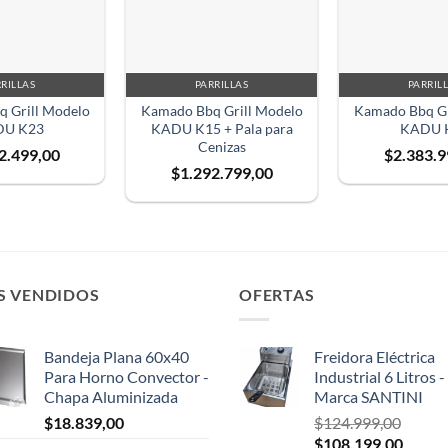
RILLAS
PARRILLAS
PARRIL
 Grill Modelo
Kamado Bbq Grill Modelo
Kamado Bbq Gr
U K23
KADU K15 + Pala para
KADU 
Cenizas
2.499,00
$
2.383.9
$
1.292.799,00
S VENDIDOS
OFERTAS
Bandeja Plana 60x40
Freidora Eléctrica
Para Horno Convector -
Industrial 6 Litros -
Chapa Aluminizada
Marca SANTINI
$
18.839,00
$
124.999,00
El
El
$
108.199,00