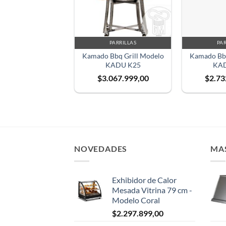
PARRILLAS
PAR
Kamado Bbq Grill Modelo
Kamado Bbq
KADU K25
KAD
$
3.067.999,00
$
2.73
NOVEDADES
MA
Exhibidor de Calor
Mesada Vitrina 79 cm -
Modelo Coral
$
2.297.899,00