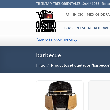
Saltar
TREINTA Y TRES ORIENTALES 1064 / 1066
· Boed
al
INICIO
MEDIOS DE P
contenido
GASTROMERCADOWE
Ver más productos
barbecue
Inicio
/
Productos etiquetados “barbecue