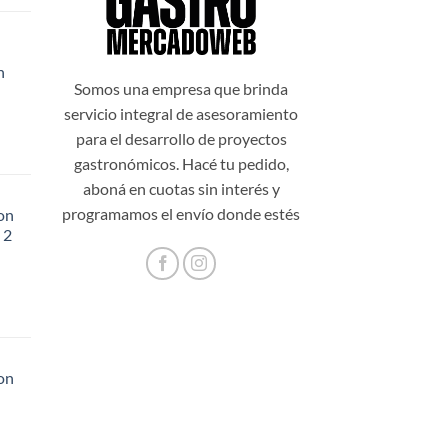
n
99,00.
Somos una empresa que brinda
servicio integral de asesoramiento
para el desarrollo de proyectos
gastronómicos. Hacé tu pedido,
aboná en cuotas sin interés y
programamos el envío donde estés
on
 2
48,20.
on
56,60.