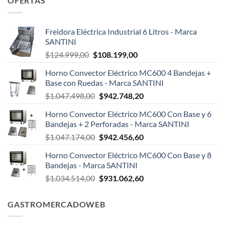
OFERTAS
Freidora Eléctrica Industrial 6 Litros - Marca
SANTINI
El
El
$
124.999,00
$
108.199,00
precio
precio
Horno Convector Eléctrico MC600 4 Bandejas +
original
actual
Base con Ruedas - Marca SANTINI
era:
es:
El
El
$
1.047.498,00
$
942.748,20
$124.999,00.
$108.199,00.
precio
precio
Horno Convector Eléctrico MC600 Con Base y 6
original
actual
Bandejas + 2 Perforadas - Marca SANTINI
era:
es:
El
El
$
1.047.174,00
$
942.456,60
$1.047.498,00.
$942.748,20.
precio
precio
Horno Convector Eléctrico MC600 Con Base y 8
original
actual
Bandejas - Marca SANTINI
era:
es:
El
El
$
1.034.514,00
$
931.062,60
$1.047.174,00.
$942.456,60.
precio
precio
original
actual
GASTROMERCADOWEB
era:
es:
$1.034.514,00.
$931.062,60.