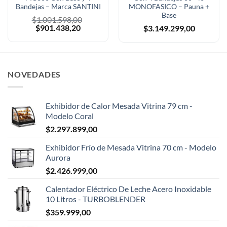
Bandejas – Marca SANTINI
MONOFASICO – Pauna +
Base
$
1.001.598,00
El
El
$
901.438,20
$
3.149.299,00
precio
precio
original
actual
era:
es:
$1.001.598,00.
$901.438,20.
NOVEDADES
Exhibidor de Calor Mesada Vitrina 79 cm -
Modelo Coral
$
2.297.899,00
Exhibidor Frío de Mesada Vitrina 70 cm - Modelo
Aurora
$
2.426.999,00
Calentador Eléctrico De Leche Acero Inoxidable
10 Litros - TURBOBLENDER
$
359.999,00