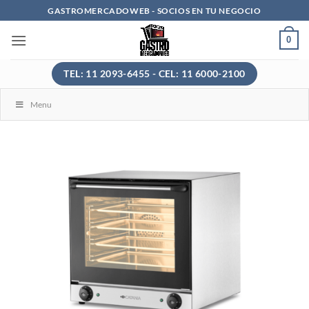
Saltar
GASTROMERCADOWEB - SOCIOS EN TU NEGOCIO
al
0
contenido
TEL: 11 2093-6455 - CEL: 11 6000-2100
Menu