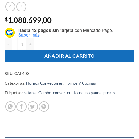
1.088.699,00
$
Hasta 12 pagos sin tarjeta
con Mercado Pago.
Saber más
Horno Convector Catania HC-90 c/ 4 Bandejas + 2 Rejillas + Base - 
AÑADIR AL CARRITO
SKU:
CAT403
Categorías:
Hornos Convectores
,
Hornos Y Cocinas
Etiquetas:
catania
,
Combo
,
convector
,
Horno
,
no pauna
,
promo