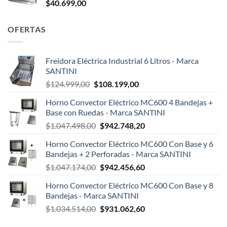
$
40.699,00
OFERTAS
Freidora Eléctrica Industrial 6 Litros - Marca
SANTINI
El
El
$
124.999,00
$
108.199,00
precio
precio
Horno Convector Eléctrico MC600 4 Bandejas +
original
actual
Base con Ruedas - Marca SANTINI
era:
es:
El
El
$
1.047.498,00
$
942.748,20
$124.999,00.
$108.199,00.
precio
precio
Horno Convector Eléctrico MC600 Con Base y 6
original
actual
Bandejas + 2 Perforadas - Marca SANTINI
era:
es:
El
El
$
1.047.174,00
$
942.456,60
$1.047.498,00.
$942.748,20.
precio
precio
Horno Convector Eléctrico MC600 Con Base y 8
original
actual
Bandejas - Marca SANTINI
era:
es:
El
El
$
1.034.514,00
$
931.062,60
$1.047.174,00.
$942.456,60.
precio
precio