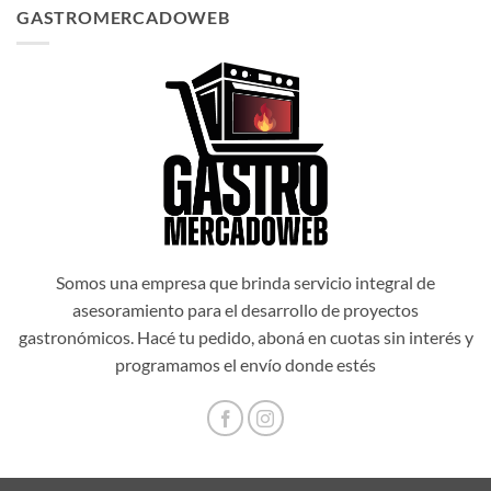
original
actual
GASTROMERCADOWEB
era:
es:
$1.034.514,00.
$931.062,60.
Somos una empresa que brinda servicio integral de
asesoramiento para el desarrollo de proyectos
gastronómicos. Hacé tu pedido, aboná en cuotas sin interés y
programamos el envío donde estés