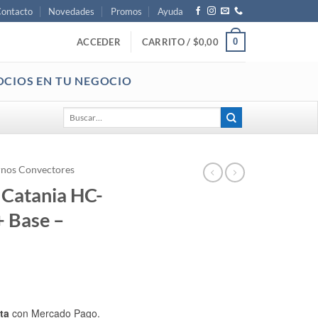
ontacto
Novedades
Promos
Ayuda
0
ACCEDER
CARRITO /
$
0,00
OCIOS EN TU NEGOCIO
Buscar
por:
nos Convectores
 Catania HC-
+ Base –
ta
con Mercado Pago.