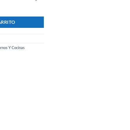
/ 4 Bandejas + Base - Marca CATANIA cantidad
ARRITO
rnos Y Cocinas