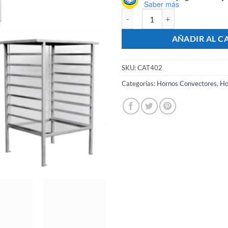
Saber más
Horno Convector Catania HC-90 c
AÑADIR AL C
SKU:
CAT402
Categorías:
Hornos Convectores
,
Ho