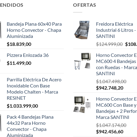
VENDIDOS
OFERTAS
Bandeja Plana 60x40 Para
Freidora Eléctrica
Horno Convector - Chapa
Industrial 6 Litros 
Aluminizada
SANTINI
El
$
18.839,00
$
124.999,00
$
108
preci
Pizzera Enlozada 36
Horno Convector El
origin
MC600 4 Bandejas 
$
11.499,00
era:
con Ruedas - Marc
$124.
SANTINI
Parrilla Eléctrica De Acero
$
1.047.498,00
Inoxidable Con Base
El
El
$
942.748,20
Modelo Chalten - Marca
precio
precio
RESINET
Horno Convector El
original
actual
MC600 Con Base y
$
1.033.999,00
era:
es:
Bandejas + 2 Perfor
$1.047.498,00.
$942.7
Pack 4 Bandejas Plana
Marca SANTINI
44x32 Para Horno
$
1.047.174,00
Convector - Chapa
El
El
$
942.456,60
Aluminizada