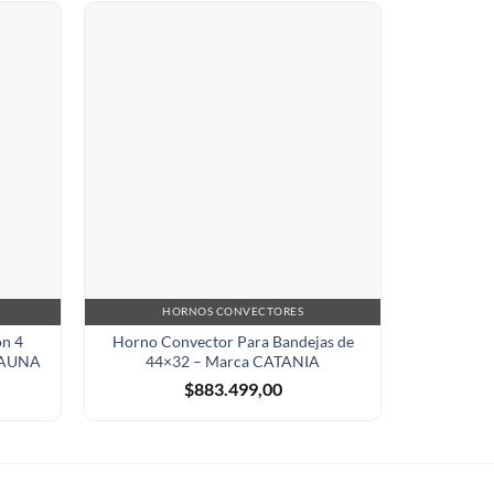
HORNOS CONVECTORES
BASE
on 4
Horno Convector Para Bandejas de
Base Pa
 PAUNA
44×32 – Marca CATANIA
Guías 
$
883.499,00