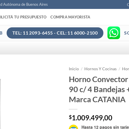
ad Autónoma de Buenos Aires
C
OLICITÁ TU PRESUPUESTO
COMPRA MAYORISTA
B
S
TEL: 11 2093-6455 - CEL: 11 6000-2100
Inicio
/
Hornos Y Cocinas
/
Hor
Horno Convector
90 c/ 4 Bandejas 
Marca CATANIA
1.009.499,00
$
Hasta 12 pagos sin tarje