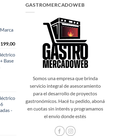
GASTROMERCADOWEB
- Marca
El
.199,00
o
precio
éctrico
al
actual
+ Base
es:
a
999,00.
$108.199,00.
Somos una empresa que brinda
servicio integral de asesoramiento
para el desarrollo de proyectos
éctrico
gastronómicos. Hacé tu pedido, aboná
 6
en cuotas sin interés y programamos
adas -
48,20.
el envío donde estés