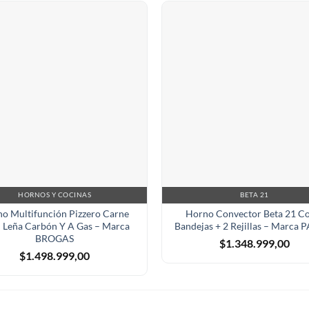
HORNOS Y COCINAS
BETA 21
o Multifunción Pizzero Carne
Horno Convector Beta 21 C
 Leña Carbón Y A Gas – Marca
Bandejas + 2 Rejillas – Marca
BROGAS
$
1.348.999,00
$
1.498.999,00