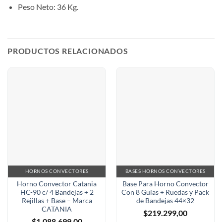
Peso Neto: 36 Kg.
PRODUCTOS RELACIONADOS
HORNOS CONVECTORES
BASES HORNOS CONVECTORES
Horno Convector Catania
Base Para Horno Convector
HC-90 c/ 4 Bandejas + 2
Con 8 Guías + Ruedas y Pack
Rejillas + Base – Marca
de Bandejas 44×32
CATANIA
$
219.299,00
$
1.088.699,00