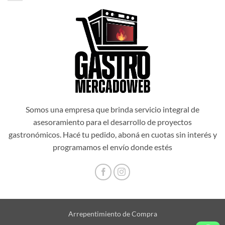
$1.034.514,00.
$931.062,60.
Somos una empresa que brinda servicio integral de
asesoramiento para el desarrollo de proyectos
gastronómicos. Hacé tu pedido, aboná en cuotas sin interés y
programamos el envío donde estés
Arrepentimiento de Compra