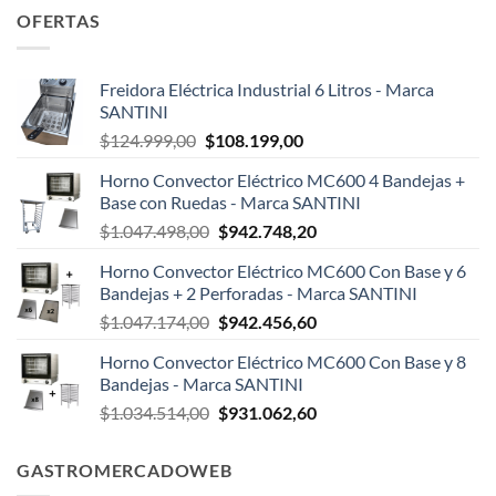
OFERTAS
Freidora Eléctrica Industrial 6 Litros - Marca
SANTINI
El
El
$
124.999,00
$
108.199,00
precio
precio
Horno Convector Eléctrico MC600 4 Bandejas +
original
actual
Base con Ruedas - Marca SANTINI
era:
es:
El
El
$
1.047.498,00
$
942.748,20
$124.999,00.
$108.199,00.
precio
precio
Horno Convector Eléctrico MC600 Con Base y 6
original
actual
Bandejas + 2 Perforadas - Marca SANTINI
era:
es:
El
El
$
1.047.174,00
$
942.456,60
$1.047.498,00.
$942.748,20.
precio
precio
Horno Convector Eléctrico MC600 Con Base y 8
original
actual
Bandejas - Marca SANTINI
era:
es:
El
El
$
1.034.514,00
$
931.062,60
$1.047.174,00.
$942.456,60.
precio
precio
original
actual
GASTROMERCADOWEB
era:
es: