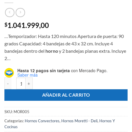
1.041.999,00
$
…Temporizador: Hasta 120 minutos Apertura de puerta: 90
grados Capacidad: 4 bandejas de 43 x 32 cm. Incluye 4
bandejas dentro del
horno
y 2 bandejas planas extra. Incluye
2…
Hasta 12 pagos sin tarjeta
con Mercado Pago.
Saber más
Horno Convector Eléctrico DELI con 6 bandejas + 2 Perforadas + Bas
AÑADIR AL CARRITO
SKU:
MOR005
Categorías:
Hornos Convectores
,
Hornos Moretti - Deli
,
Hornos Y
Cocinas