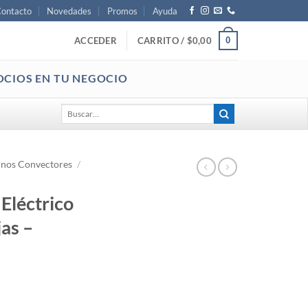
ontacto
Novedades
Promos
Ayuda
0
ACCEDER
CARRITO /
$
0,00
OCIOS EN TU NEGOCIO
Buscar
por:
nos Convectores
/
Eléctrico
as –