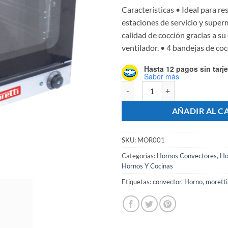
Características • Ideal para re
estaciones de servicio y super
calidad de cocción gracias a su
ventilador. • 4 bandejas de coc
Hasta 12 pagos sin tarje
Saber más
Horno Convector Eléctrico DELI 
AÑADIR AL C
SKU:
MOR001
Categorías:
Hornos Convectores
,
Ho
Hornos Y Cocinas
Etiquetas:
convector
,
Horno
,
moretti