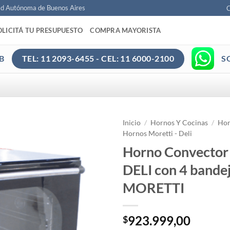
ad Autónoma de Buenos Aires
C
OLICITÁ TU PRESUPUESTO
COMPRA MAYORISTA
B
S
TEL: 11 2093-6455 - CEL: 11 6000-2100
Inicio
/
Hornos Y Cocinas
/
Hor
Hornos Moretti - Deli
Horno Convector 
DELI con 4 bandej
MORETTI
923.999,00
$