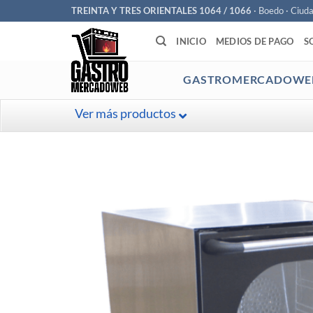
Saltar
TREINTA Y TRES ORIENTALES 1064 / 1066
· Boedo · Ciud
al
INICIO
MEDIOS DE PAGO
S
contenido
GASTROMERCADOWE
Ver más productos