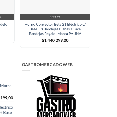
S
BETA 21
odelo
Horno Convector Beta 21 Eléctrico c/
Cocina A 
T
Base + 8 Bandejas Planas + Saca
Fogón Ace
Bandejas Regalo- Marca PAUNA
$
1.440.299,00
GASTROMERCADOWEB
- Marca
El
.199,00
o
precio
éctrico
al
actual
+ Base
es: