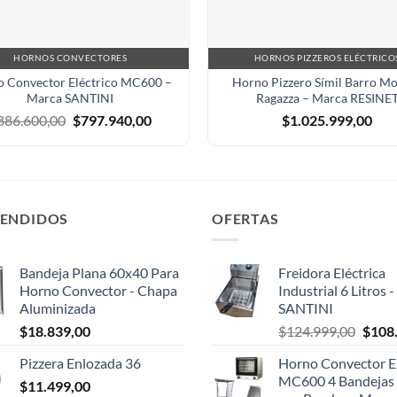
HORNOS CONVECTORES
HORNOS PIZZEROS ELÉCTRICO
 Convector Eléctrico MC600 –
Horno Pizzero Símil Barro M
Marca SANTINI
Ragazza – Marca RESINE
El
El
886.600,00
$
797.940,00
$
1.025.999,00
precio
precio
original
actual
era:
es:
$886.600,00.
$797.940,00.
VENDIDOS
OFERTAS
Bandeja Plana 60x40 Para
Freidora Eléctrica
Horno Convector - Chapa
Industrial 6 Litros 
Aluminizada
SANTINI
El
$
18.839,00
$
124.999,00
$
108
preci
Pizzera Enlozada 36
Horno Convector El
origin
MC600 4 Bandejas 
$
11.499,00
era: