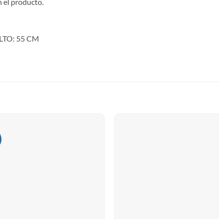
n el producto.
LTO: 55 CM
!