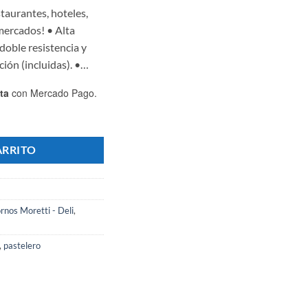
staurantes, hoteles,
mercados! • Alta
 doble resistencia y
ción (incluidas). •…
ta
con Mercado Pago.
con 4 bandejas - MORETTI cantidad
ARRITO
rnos Moretti - Deli
,
,
pastelero