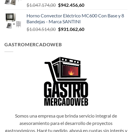
El
El
$
1.047.174,00
$
942.456,60
$1.047.498,00.
$942.748,20.
precio
precio
Horno Convector Eléctrico MC600 Con Base y 8
original
actual
Bandejas - Marca SANTINI
era:
es:
El
El
$
1.034.514,00
$
931.062,60
$1.047.174,00.
$942.456,60.
precio
precio
original
actual
GASTROMERCADOWEB
era:
es:
$1.034.514,00.
$931.062,60.
Somos una empresa que brinda servicio integral de
asesoramiento para el desarrollo de proyectos
gastronómicos. Hacé tu pedido, aboná en cuotas sin interés y