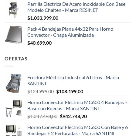
Parrilla Eléctrica De Acero Inoxidable Con Base
Modelo Chalten - Marca RESINET
$
1.033.999,00
Pack 4 Bandejas Plana 44x32 Para Horno
Convector - Chapa Aluminizada
$
40.699,00
OFERTAS
Freidora Eléctrica Industrial 6 Litros - Marca
SANTINI
El
El
$
124.999,00
$
108.199,00
precio
precio
Horno Convector Eléctrico MC600 4 Bandejas +
original
actual
Base con Ruedas - Marca SANTINI
era:
es:
El
El
$
1.047.498,00
$
942.748,20
$124.999,00.
$108.199,00.
precio
precio
Horno Convector Eléctrico MC600 Con Base y 6
original
actual
Bandejas + 2 Perforadas - Marca SANTINI
era:
es: