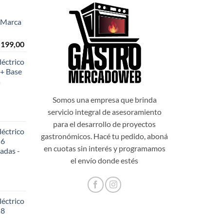
- Marca
El
.199,00
o
precio
éctrico
al
actual
+ Base
es:
a
999,00.
$108.199,00.
Somos una empresa que brinda
servicio integral de asesoramiento
para el desarrollo de proyectos
éctrico
gastronómicos. Hacé tu pedido, aboná
 6
en cuotas sin interés y programamos
adas -
48,20.
el envío donde estés
éctrico
 8