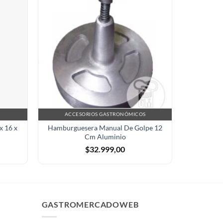
ACCESORIOS GASTRONÓMICOS
EQU
x 16 x
Hamburguesera Manual De Golpe 12
Embutidora
Cm Aluminio
Picos Fi
$
32.999,00
GASTROMERCADOWEB