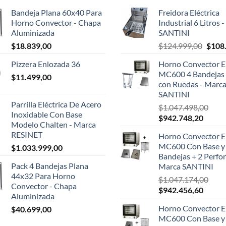
Bandeja Plana 60x40 Para
Freidora Eléctrica
Horno Convector - Chapa
Industrial 6 Litros 
Aluminizada
SANTINI
El
$
18.839,00
$
124.999,00
$
108
preci
Pizzera Enlozada 36
Horno Convector El
origin
MC600 4 Bandejas 
$
11.499,00
era:
con Ruedas - Marc
$124.
SANTINI
Parrilla Eléctrica De Acero
$
1.047.498,00
Inoxidable Con Base
El
El
$
942.748,20
Modelo Chalten - Marca
precio
precio
RESINET
Horno Convector El
original
actual
MC600 Con Base y
$
1.033.999,00
era:
es:
Bandejas + 2 Perfor
$1.047.498,00.
$942.7
Pack 4 Bandejas Plana
Marca SANTINI
44x32 Para Horno
$
1.047.174,00
Convector - Chapa
El
El
$
942.456,60
Aluminizada
precio
precio
Horno Convector El
$
40.699,00
original
actual
MC600 Con Base y
era:
es: