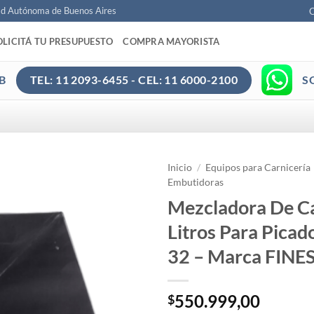
ad Autónoma de Buenos Aires
C
OLICITÁ TU PRESUPUESTO
COMPRA MAYORISTA
B
S
TEL: 11 2093-6455 - CEL: 11 6000-2100
Inicio
/
Equipos para Carnicería
Embutidoras
Mezcladora De C
Litros Para Picad
32 – Marca FINE
550.999,00
$