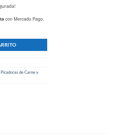
egurada!
ta
con Mercado Pago.
ra Picadora Fineschi 32 - Marca FINESCHI cantidad
ARRITO
,
Picadoras de Carne y