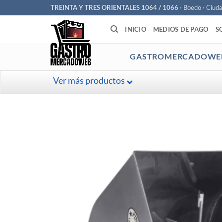
Saltar
TREINTA Y TRES ORIENTALES 1064 / 1066
· Boedo · Ciud
al
INICIO
MEDIOS DE PAGO
S
contenido
GASTROMERCADOWE
Ver más productos