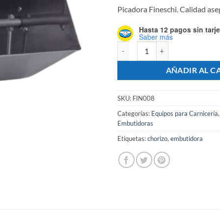
Picadora Fineschi. Calidad as
Hasta 12 pagos sin tarje
Saber más
Mezcladora De Carne 36 Litros Pa
AÑADIR AL C
SKU:
FIN008
Categorías:
Equipos para Carnicería
Embutidoras
Etiquetas:
chorizo
,
embutidora