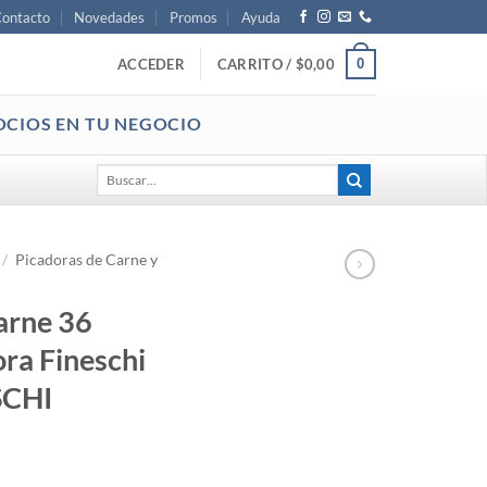
ontacto
Novedades
Promos
Ayuda
0
ACCEDER
CARRITO /
$
0,00
OCIOS EN TU NEGOCIO
Buscar
por:
/
Picadoras de Carne y
arne 36
ora Fineschi
SCHI