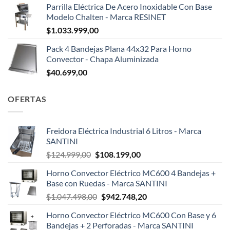
Parrilla Eléctrica De Acero Inoxidable Con Base
Modelo Chalten - Marca RESINET
$
1.033.999,00
Pack 4 Bandejas Plana 44x32 Para Horno
Convector - Chapa Aluminizada
$
40.699,00
OFERTAS
Freidora Eléctrica Industrial 6 Litros - Marca
SANTINI
El
El
$
124.999,00
$
108.199,00
precio
precio
Horno Convector Eléctrico MC600 4 Bandejas +
original
actual
Base con Ruedas - Marca SANTINI
era:
es:
El
El
$
1.047.498,00
$
942.748,20
$124.999,00.
$108.199,00.
precio
precio
Horno Convector Eléctrico MC600 Con Base y 6
original
actual
Bandejas + 2 Perforadas - Marca SANTINI
era:
es: