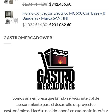
El
El
$
1.047.174,00
$
942.456,60
$1.047.498,00.
$942.748,20.
precio
precio
Horno Convector Eléctrico MC600 Con Base y 8
original
actual
Bandejas - Marca SANTINI
era:
es:
El
El
$
1.034.514,00
$
931.062,60
$1.047.174,00.
$942.456,60.
precio
precio
original
actual
GASTROMERCADOWEB
era:
es:
$1.034.514,00.
$931.062,60.
Somos una empresa que brinda servicio integral de
asesoramiento para el desarrollo de proyectos
gastronómicos. Hacé tu pedido, aboná en cuotas sin interés y