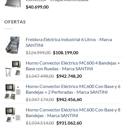
$
40.699,00
OFERTAS
Freidora Eléctrica Industrial 6 Litros - Marca
SANTINI
El
El
$
124.999,00
$
108.199,00
precio
precio
Horno Convector Eléctrico MC600 4 Bandejas +
original
actual
Base con Ruedas - Marca SANTINI
era:
es:
El
El
$
1.047.498,00
$
942.748,20
$124.999,00.
$108.199,00.
precio
precio
Horno Convector Eléctrico MC600 Con Base y 6
original
actual
Bandejas + 2 Perforadas - Marca SANTINI
era:
es:
El
El
$
1.047.174,00
$
942.456,60
$1.047.498,00.
$942.748,20.
precio
precio
Horno Convector Eléctrico MC600 Con Base y 8
original
actual
Bandejas - Marca SANTINI
era:
es:
El
El
$
1.034.514,00
$
931.062,60
$1.047.174,00.
$942.456,60.