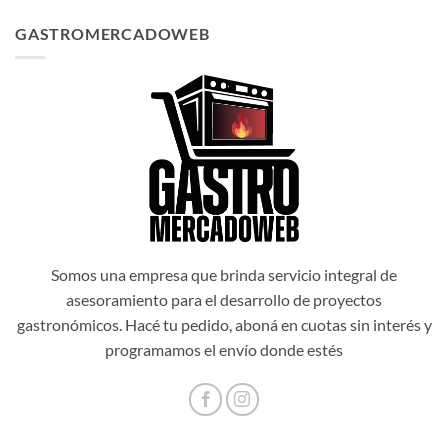
precio
precio
original
actual
GASTROMERCADOWEB
era:
es:
$1.034.514,00.
$931.062,60.
Somos una empresa que brinda servicio integral de
asesoramiento para el desarrollo de proyectos
gastronómicos. Hacé tu pedido, aboná en cuotas sin interés y
programamos el envío donde estés