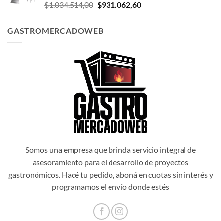
El
El
$
1.034.514,00
$
931.062,60
$1.047.174,00.
$942.456,60.
precio
precio
original
actual
GASTROMERCADOWEB
era:
es:
$1.034.514,00.
$931.062,60.
Somos una empresa que brinda servicio integral de
asesoramiento para el desarrollo de proyectos
gastronómicos. Hacé tu pedido, aboná en cuotas sin interés y
programamos el envío donde estés