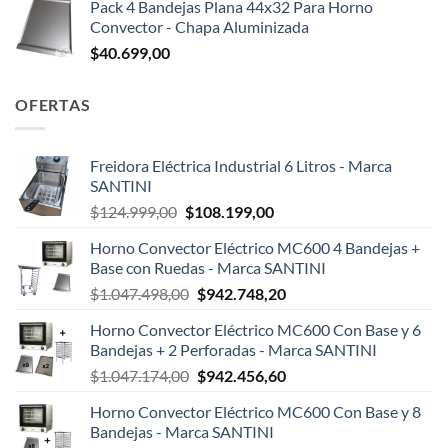
Pack 4 Bandejas Plana 44x32 Para Horno
Convector - Chapa Aluminizada
$
40.699,00
OFERTAS
Freidora Eléctrica Industrial 6 Litros - Marca
SANTINI
El
El
$
124.999,00
$
108.199,00
precio
precio
Horno Convector Eléctrico MC600 4 Bandejas +
original
actual
Base con Ruedas - Marca SANTINI
era:
es:
El
El
$
1.047.498,00
$
942.748,20
$124.999,00.
$108.199,00.
precio
precio
Horno Convector Eléctrico MC600 Con Base y 6
original
actual
Bandejas + 2 Perforadas - Marca SANTINI
era:
es:
El
El
$
1.047.174,00
$
942.456,60
$1.047.498,00.
$942.748,20.
precio
precio
Horno Convector Eléctrico MC600 Con Base y 8
original
actual
Bandejas - Marca SANTINI
era:
es: