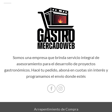
$1.034.514,00.
$931.062,60.
Somos una empresa que brinda servicio integral de
asesoramiento para el desarrollo de proyectos
gastronómicos. Hacé tu pedido, aboná en cuotas sin interés y
programamos el envío donde estés
Arrepentimiento de Compra