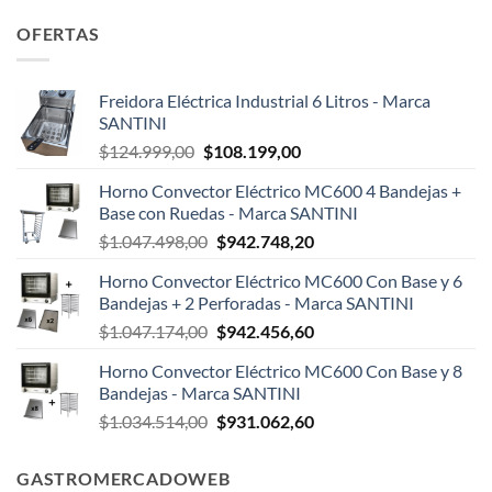
OFERTAS
Freidora Eléctrica Industrial 6 Litros - Marca
SANTINI
El
El
$
124.999,00
$
108.199,00
precio
precio
Horno Convector Eléctrico MC600 4 Bandejas +
original
actual
Base con Ruedas - Marca SANTINI
era:
es:
El
El
$
1.047.498,00
$
942.748,20
$124.999,00.
$108.199,00.
precio
precio
Horno Convector Eléctrico MC600 Con Base y 6
original
actual
Bandejas + 2 Perforadas - Marca SANTINI
era:
es:
El
El
$
1.047.174,00
$
942.456,60
$1.047.498,00.
$942.748,20.
precio
precio
Horno Convector Eléctrico MC600 Con Base y 8
original
actual
Bandejas - Marca SANTINI
era:
es:
El
El
$
1.034.514,00
$
931.062,60
$1.047.174,00.
$942.456,60.
precio
precio
original
actual
GASTROMERCADOWEB
era:
es: