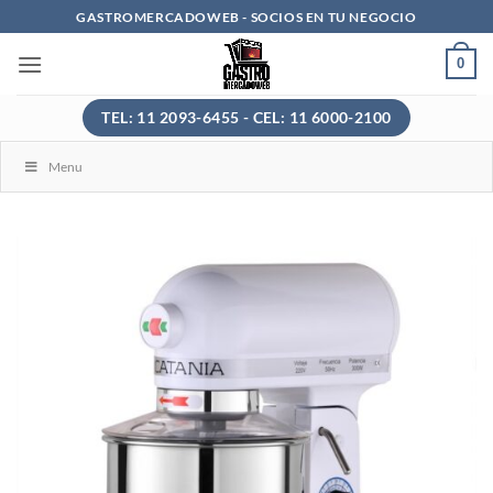
Saltar
GASTROMERCADOWEB - SOCIOS EN TU NEGOCIO
al
0
contenido
TEL: 11 2093-6455 - CEL: 11 6000-2100
Menu