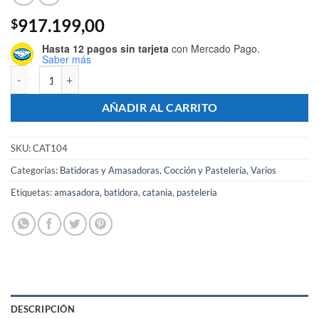
917.199,00
$
Hasta 12 pagos sin tarjeta
con Mercado Pago.
Saber más
Batidora planetaria de mesa B7 - Marca CATANIA cantidad
AÑADIR AL CARRITO
SKU:
CAT104
Categorías:
Batidoras y Amasadoras
,
Cocción y Pastelería
,
Varios
Etiquetas:
amasadora
,
batidora
,
catania
,
pasteleria
DESCRIPCIÓN