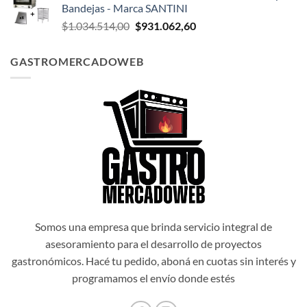
Bandejas - Marca SANTINI
era:
es:
El
El
$
1.034.514,00
$
931.062,60
$1.047.174,00.
$942.456,60.
precio
precio
original
actual
GASTROMERCADOWEB
era:
es:
$1.034.514,00.
$931.062,60.
Somos una empresa que brinda servicio integral de
asesoramiento para el desarrollo de proyectos
gastronómicos. Hacé tu pedido, aboná en cuotas sin interés y
programamos el envío donde estés