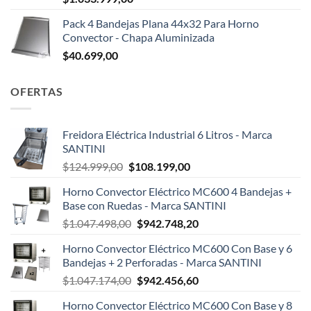
Pack 4 Bandejas Plana 44x32 Para Horno
Convector - Chapa Aluminizada
$
40.699,00
OFERTAS
Freidora Eléctrica Industrial 6 Litros - Marca
SANTINI
El
El
$
124.999,00
$
108.199,00
precio
precio
Horno Convector Eléctrico MC600 4 Bandejas +
original
actual
Base con Ruedas - Marca SANTINI
era:
es:
El
El
$
1.047.498,00
$
942.748,20
$124.999,00.
$108.199,00.
precio
precio
Horno Convector Eléctrico MC600 Con Base y 6
original
actual
Bandejas + 2 Perforadas - Marca SANTINI
era:
es:
El
El
$
1.047.174,00
$
942.456,60
$1.047.498,00.
$942.748,20.
precio
precio
Horno Convector Eléctrico MC600 Con Base y 8
original
actual