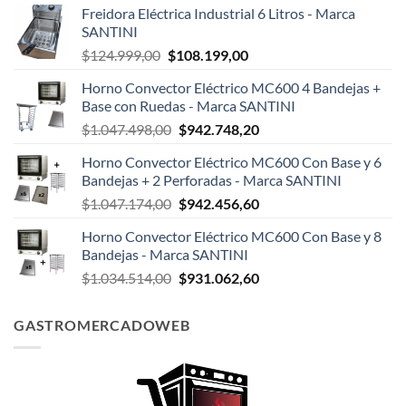
Freidora Eléctrica Industrial 6 Litros - Marca
SANTINI
El
El
$
124.999,00
$
108.199,00
precio
precio
Horno Convector Eléctrico MC600 4 Bandejas +
original
actual
Base con Ruedas - Marca SANTINI
era:
es:
El
El
$
1.047.498,00
$
942.748,20
$124.999,00.
$108.199,00.
precio
precio
Horno Convector Eléctrico MC600 Con Base y 6
original
actual
Bandejas + 2 Perforadas - Marca SANTINI
era:
es:
El
El
$
1.047.174,00
$
942.456,60
$1.047.498,00.
$942.748,20.
precio
precio
Horno Convector Eléctrico MC600 Con Base y 8
original
actual
Bandejas - Marca SANTINI
era:
es:
El
El
$
1.034.514,00
$
931.062,60
$1.047.174,00.
$942.456,60.
precio
precio
original
actual
GASTROMERCADOWEB
era:
es:
$1.034.514,00.
$931.062,60.