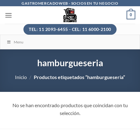
Saltar
GASTROMERCADOWEB - SOCIOS EN TU NEGOCIO
al
0
contenido
TEL: 11 2093-6455 - CEL: 11 6000-2100
Menu
hamburgueseria
Inicio
/
Productos etiquetados “hamburgueseria”
No se han encontrado productos que coincidan con tu
selección.