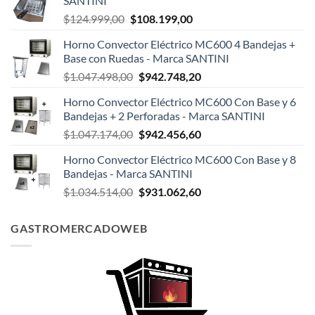
SANTINI
El
El
$
124.999,00
$
108.199,00
precio
precio
Horno Convector Eléctrico MC600 4 Bandejas +
original
actual
Base con Ruedas - Marca SANTINI
era:
es:
El
El
$
1.047.498,00
$
942.748,20
$124.999,00.
$108.199,00.
precio
precio
Horno Convector Eléctrico MC600 Con Base y 6
original
actual
Bandejas + 2 Perforadas - Marca SANTINI
era:
es:
El
El
$
1.047.174,00
$
942.456,60
$1.047.498,00.
$942.748,20.
precio
precio
Horno Convector Eléctrico MC600 Con Base y 8
original
actual
Bandejas - Marca SANTINI
era:
es:
El
El
$
1.034.514,00
$
931.062,60
$1.047.174,00.
$942.456,60.
precio
precio
original
actual
GASTROMERCADOWEB
era:
es:
$1.034.514,00.
$931.062,60.